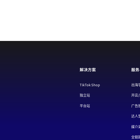
解决方案
服务
TikTok Shop
出海
独立站
开店
平台站
广告
达人
媒介
全链