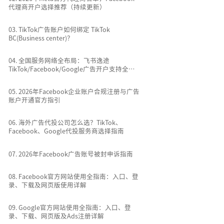
代理商开户选择推荐（持续更新）
0
3
.
TikTok广告账户如何绑定 TikTok
BC(Business center)？
0
4
.
全国服务网络全布局：飞书逸途
TikTok/Facebook/Google广告开户支持全国
所有城市
0
5
.
2026年Facebook企业账户合规注册与广告
账户开通官方指引
0
6
.
海外广告代投公司怎么选？TikTok、
Facebook、Google代投服务商选择指南
0
7
.
2026年Facebook广告账号被封申诉指南
0
8
.
Facebook官方网站使用全指南：入口、登
录、下载及网页版使用详解
0
9
.
Google官方网站使用全指南：入口、登
录、下载、网页版及Ads注册详解