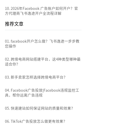
10
.
2026年Facebook 广告账户如何开户？官
方代理商飞书逸途开户全流程详解
推荐文章
0
1
.
facebook开户怎么做？飞书逸途一步步教
您操作
0
2
.
跨境电商网站搭建平台，这4种类型哪种最
适合你？
0
3
.
新手卖家怎样选择跨境电商平台？
0
4
.
Facebook广告投放|Facebook违规监控工
具，帮你远离广告违规
0
5
.
快速建站如何保证网站的质量和效果？
0
6
.
TikTok广告投放怎么做更有效果？