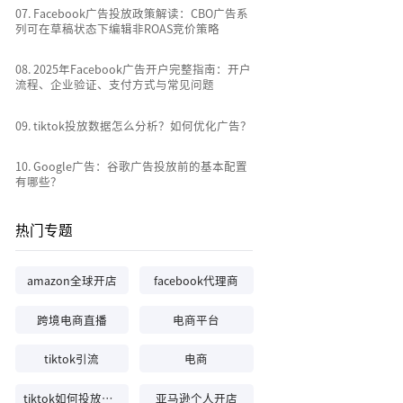
0
7
.
Facebook广告投放政策解读：CBO广告系
列可在草稿状态下编辑非ROAS竞价策略
0
8
.
2025年Facebook广告开户完整指南：开户
流程、企业验证、支付方式与常见问题
0
9
.
tiktok投放数据怎么分析？如何优化广告？
10
.
Google广告：谷歌广告投放前的基本配置
有哪些？
热门专题
amazon全球开店
facebook代理商
跨境电商直播
电商平台
tiktok引流
电商
tiktok如何投放广告
亚马逊个人开店