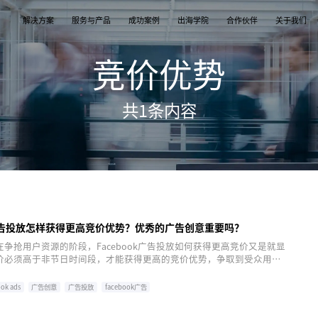
解决方案
服务与产品
成功案例
出海学院
合作伙伴
关于我们
竞价优势
案
产品
们
TikTok Shop
出海培训
品牌介绍
独立站
开店/建站
品牌新闻
共
1
条内容
从商店创建，到策划广告投放和达人营销利用创
TikTok Shop课程 | 独立站课程 | 亚马逊课程
飞书逸途，成长型跨境电商运营解决方案
用个性化独立站高效承接兴趣流量跑通从拉新
TikTok Shop开店 | Shopify建站 | 亚马逊开
公司及品牌最新业务发展动态
意和达人实现TikTok爆炸性增长
复购的私域增长飞轮
达人营销
行业报告
媒介采买
TikTok达人 | Instagram达人 | Youtube达人
跨境电商市场研究、平台指南与选品分析
TikTok开户充值 | Facebook开户充值 | Googl
开户充值 | Pinterest开户充值
ok广告投放怎样获得更高竞价优势？优秀的广告创意重要吗？
争抢用户资源的阶段，Facebook广告投放如何获得更高竞价又是就显
价必须高于非节日时间段，才能获得更高的竞价优势，争取到受众用
ok ads
广告创意
广告投放
facebook广告
facebook