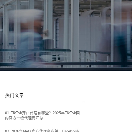
平台站
广告投放
平台资讯
到
店
通过关键词策略、平台广告优化和流量加权撬动
1v1投放顾问 | AI智能投放 | 海外广告代投
跨境电商行业热点新闻消息
排名
全链路代运营
e
TikTok Shop代运营 | 独立站代运营 | 平台站代运
营
热门文章
0
1
.
TikTok开户代理有哪些？2025年TikTok国
内官方一级代理商汇总
0
2
.
2026年Meta官方代理商名单，Facebook