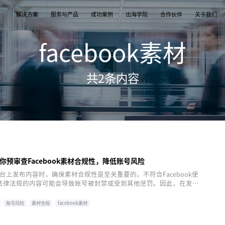
解决方案
服务与产品
成功案例
出海学院
合作伙伴
关于我们
facebook素材
案
产品
们
TikTok Shop
出海培训
品牌介绍
独立站
开店/建站
品牌新闻
共
2
条内容
从商店创建，到策划广告投放和达人营销利用创
TikTok Shop课程 | 独立站课程 | 亚马逊课程
飞书逸途，成长型跨境电商运营解决方案
用个性化独立站高效承接兴趣流量跑通从拉新
TikTok Shop开店 | Shopify建站 | 亚马逊开
公司及品牌最新业务发展动态
意和达人实现TikTok爆炸性增长
复购的私域增长飞轮
达人营销
行业报告
媒介采买
TikTok达人 | Instagram达人 | Youtube达人
跨境电商市场研究、平台指南与选品分析
TikTok开户充值 | Facebook开户充值 | Googl
开户充值 | Pinterest开户充值
你预审查Facebook素材合规性，降低账号风险
ok平台上发布内容时，确保素材合规性是至关重要的。不符合Facebook使
法律法规的内容可能会导致账号被封禁或受到其他惩罚。因此，在发布
预审查可以降低账号风险。以下是几种方法可以帮助您进行预审查，以
符合规范。
账号风险
素材合规
facebook素材