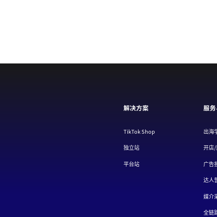
解决方案
服务
TikTok Shop
出海
独立站
开店
平台站
广告
达人
媒介
全链