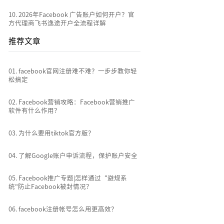
10
.
2026年Facebook 广告账户如何开户？官
方代理商飞书逸途开户全流程详解
推荐文章
0
1
.
facebook官网注册难不难？一步步教你轻
松搞定
0
2
.
Facebook营销攻略：Facebook营销推广
软件有什么作用？
0
3
.
为什么要用tiktok官方版？
0
4
.
了解Google账户申诉流程，保护账户安全
0
5
.
Facebook推广专题|怎样通过“避规系
统"防止Facebook被封情况？
0
6
.
facebook注册帐号怎么用更高效？