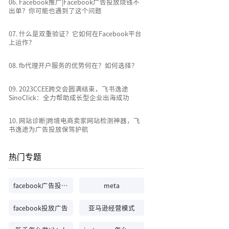
0
6
.
Facebook推广|Facebook广告投放烧钱不
出单？你可能也遇到了这个问题
0
7
.
什么是双重验证？它如何在Facebook平台
上运作？
0
8
.
fb代理开户服务的优势何在？如何选择？
0
9
.
2023CCEE跨交会圆满结束，飞书逸途
SinoClick：全力帮助成长型企业出海成功
10
.
网站诊断|跨境电商卖家网站检测神器，飞
书逸途为广告投放保驾护航
热门专题
facebook广告投放技巧
meta
facebook投放广告
亚马逊经营模式