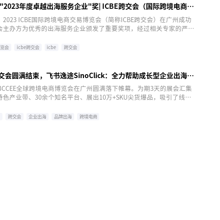
2023年度卓越出海服务企业"奖| ICBE跨交会（国际跨境电商交
日，2023 ICBE国际跨境电商交易博览会（简称ICBE跨交会）在广州成功
会主办方为优秀的出海服务企业颁发了重要奖项，经过相关专家的严格
inoClick荣获“2023年度卓越出海服务企业奖”。
博览会
icbe跨交会
icbe
跨交会
E跨交会圆满结束，飞书逸途SinoClick：全力帮助成长型企业出海成
023CCEE全球跨境电商博览会在广州圆满落下帷幕。为期3天的展会汇集
色产业带、30余个知名平台、展出10万+SKU尖货爆品，吸引了线上
00+观众的逛展围观。
会
跨交会
企业出海
品牌出海
跨境电商