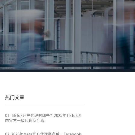
平台站
广告投放
平台资讯
到
店
通过关键词策略、平台广告优化和流量加权撬动
1v1投放顾问 | AI智能投放 | 海外广告代投
跨境电商行业热点新闻消息
排名
全链路代运营
e
TikTok Shop代运营 | 独立站代运营 | 平台站代运
营
热门文章
0
1
.
TikTok开户代理有哪些？2025年TikTok国
内官方一级代理商汇总
0
2
.
2026年Meta官方代理商名单，Facebook