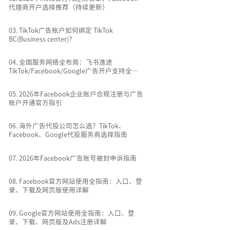
代理商开户选择推荐（持续更新）
0
3
.
TikTok广告账户如何绑定 TikTok
BC(Business center)？
0
4
.
全国服务网络全布局：飞书逸途
TikTok/Facebook/Google广告开户支持全国
所有城市
0
5
.
2026年Facebook企业账户合规注册与广告
账户开通官方指引
0
6
.
海外广告代投公司怎么选？TikTok、
Facebook、Google代投服务商选择指南
0
7
.
2026年Facebook广告账号被封申诉指南
0
8
.
Facebook官方网站使用全指南：入口、登
录、下载及网页版使用详解
0
9
.
Google官方网站使用全指南：入口、登
录、下载、网页版及Ads注册详解