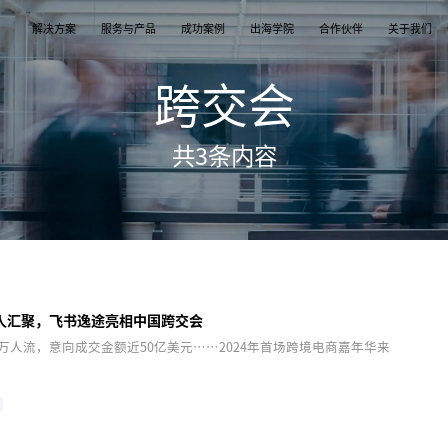
解决方案
服务与产品
成功案例
出海学院
合作伙伴
关于我们
跨交会
案
产品
们
TikTok Shop
出海培训
品牌介绍
独立站
开店/建站
品牌新闻
共
3
条内容
从商店创建，到策划广告投放和达人营销利用创
TikTok Shop课程 | 独立站课程 | 亚马逊课程
飞书逸途，成长型跨境电商运营解决方案
用个性化独立站高效承接兴趣流量跑通从拉新
TikTok Shop开店 | Shopify建站 | 亚马逊开
公司及品牌最新业务发展动态
意和达人实现TikTok爆炸性增长
复购的私域增长飞轮
达人营销
行业报告
媒介采买
TikTok达人 | Instagram达人 | Youtube达人
跨境电商市场研究、平台指南与选品分析
TikTok开户充值 | Facebook开户充值 | Googl
开户充值 | Pinterest开户充值
人汇聚，飞书逸途亮相中国跨交会
5万人流，意向成交金额近50亿美元……2024年首场跨境电商嘉年华来