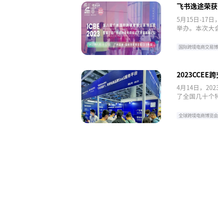
飞书逸途荣获"
易博览会）
5月15日-17
举办。本次大
评审，飞书逸途S
国际跨境电商交易
2023CCE
功
4月14日，2
了全国几十个特
线下超过200
全球跨境电商博览