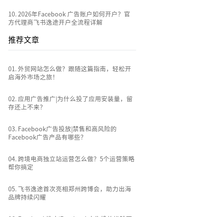
10
.
2026年Facebook 广告账户如何开户？官
方代理商飞书逸途开户全流程详解
推荐文章
0
1
.
外贸网站怎么做？跟随这篇指南，轻松开
启海外市场之旅！
0
2
.
应用广告推广|为什么投了应用安装量，留
存还上不来？
0
3
.
Facebook广告投放|禁售和高风险的
Facebook广告产品有哪些？
0
4
.
跨境电商独立站运营怎么做？5个运营策略
帮你搞定
0
5
.
飞书逸途首次亮相郑州跨博会，助力出海
品牌持续闪耀