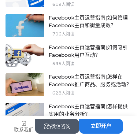
四大守则
619
人阅读
Facebook主页运营指南|如何管理
Facebook主页和衡量成效？
706
人阅读
Facebook主页运营指南|如何吸引
Facebook用户互动？
595
人阅读
Facebook主页运营指南|怎样在
Facebook推广商品、服务或活动？
628
人阅读
Facebook主页运营指南|怎样提供
实用的业务分析？
492
人阅读
立即开户
微信咨询
联系我们
告别Facebook主页被封！申诉指南