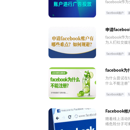
faceboo
营销需求的企业
答，欢迎交流
facebook账户
申请faceb
faceboo
为人们社交娱
对于许多中国用
深入解读这些
facebook账户
faceboo
为什么尝试在f
什么不能注册
facebook账户
Facebo
随着线上活动
络危险分子可
性的广告，那么