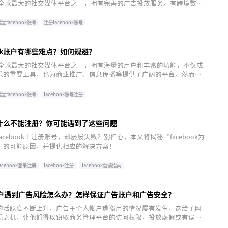
k作为全球最大的社交媒体平台之一，拥有完善的广告投放服务。有跨境数字
如何申请facebook账户并进行广告投放呢？飞书逸途整理了相关解
。
建立facebook账号
注册facebook账号
ook账户有哪些难点？如何规避？
k作为全球最大的社交媒体平台之一，拥有海量的用户和丰富的功能，不仅成
乐的重要工具，也为商业推广、信息传播等提供了广阔的平台。然而，
户来说，申请facebook账户却需要面对许多难题和挑战。飞书逸途将
难点，并提供一些实用的规避方法。
建立facebook账号
facebook账号注册
k为什么不能注册？你可能遇到了这些问题
acebook上注册账号，却屡屡失败？别担心，本文将揭秘“facebook为
”的可能原因，并提供相应的解决方案！
facebook登录注册
facebook注册
facebook营销指南
ok帐户遇到广告风险怎么办？怎样保证广告账户和广告安全？
的活跃度不断上升，广告主个人帐户遭盗用的情况屡有发生，这给了网
乘之机，让他们得以窃取商务管理平台的访问权限，投放虚假或有误导
Facebook帐户遇到广告风险怎么办？怎样保证广告账户和广告安全？