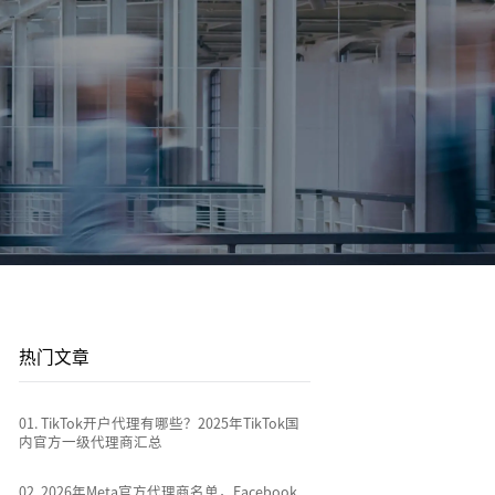
登录/注册
登录/注册
平台站
广告投放
平台资讯
到
店
通过关键词策略、平台广告优化和流量加权撬动
1v1投放顾问 | AI智能投放 | 海外广告代投
跨境电商行业热点新闻消息
排名
全链路代运营
e
TikTok Shop代运营 | 独立站代运营 | 平台站代运
营
热门文章
0
1
.
TikTok开户代理有哪些？2025年TikTok国
内官方一级代理商汇总
0
2
.
2026年Meta官方代理商名单，Facebook