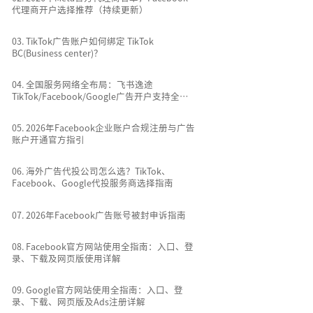
代理商开户选择推荐（持续更新）
0
3
.
TikTok广告账户如何绑定 TikTok
BC(Business center)？
0
4
.
全国服务网络全布局：飞书逸途
TikTok/Facebook/Google广告开户支持全国
所有城市
0
5
.
2026年Facebook企业账户合规注册与广告
账户开通官方指引
0
6
.
海外广告代投公司怎么选？TikTok、
Facebook、Google代投服务商选择指南
0
7
.
2026年Facebook广告账号被封申诉指南
0
8
.
Facebook官方网站使用全指南：入口、登
录、下载及网页版使用详解
0
9
.
Google官方网站使用全指南：入口、登
录、下载、网页版及Ads注册详解