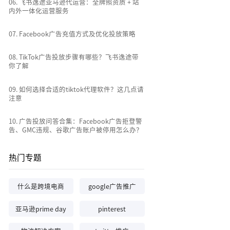
0
6
.
飞书逸途亚马逊代运营：全牌照资质 + 站
内外一体化运营服务
0
7
.
Facebook广告充值方式及优化投放策略
0
8
.
TikTok广告投放步骤有哪些？飞书逸途带
你了解
0
9
.
如何选择合适的tiktok代理软件？这几点请
注意
10
.
广告投放问答合集：Facebook广告拒登警
告、GMC违规、谷歌广告账户被停用怎么办？
热门专题
什么是跨境电商
google广告推广
亚马逊prime day
pinterest