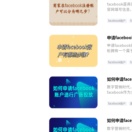
faceboo
官网填写信息
等。飞书逸途
facebook账户
f
申请faceb
申请faceb
松拥有一个属于
全方位的支持和
facebook账户
f
如何申请fac
数字营销时代
faceboo
营销需求的企业
答，欢迎交流
facebook账户
如何申请fac
数字营销时代