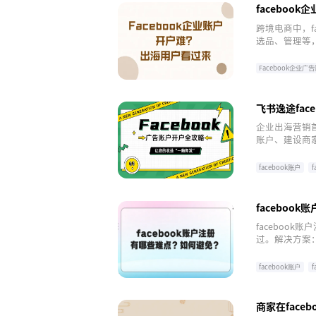
faceboo
跨境电商中，f
选品、管理等，
识、技术支持
逸途，让跨境
Facebook企业广
飞书逸途fa
企业出海营销首
账户、建设商
企业成功开启
facebook账户
faceboo
faceboo
过。解决方案
隐私。注册遇阻
facebook账户
f
商家在face