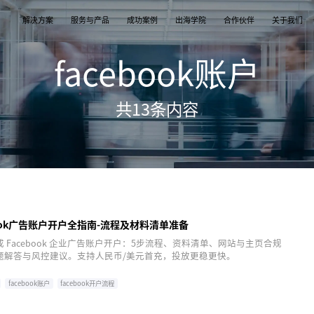
解决方案
服务与产品
成功案例
出海学院
合作伙伴
关于我们
facebook账户
案
产品
们
TikTok Shop
出海培训
品牌介绍
独立站
开店/建站
品牌新闻
共
13
条内容
从商店创建，到策划广告投放和达人营销利用创
TikTok Shop课程 | 独立站课程 | 亚马逊课程
飞书逸途，成长型跨境电商运营解决方案
用个性化独立站高效承接兴趣流量跑通从拉新
TikTok Shop开店 | Shopify建站 | 亚马逊开
公司及品牌最新业务发展动态
意和达人实现TikTok爆炸性增长
复购的私域增长飞轮
达人营销
行业报告
媒介采买
TikTok达人 | Instagram达人 | Youtube达人
跨境电商市场研究、平台指南与选品分析
TikTok开户充值 | Facebook开户充值 | Googl
开户充值 | Pinterest开户充值
ebook广告账户开户全指南-流程及材料清单准备
 Facebook 企业广告账户开户：5步流程、资料清单、网站与主页合规
题解答与风控建议。支持人民币/美元首充，投放更稳更快。
facebook账户
facebook开户流程