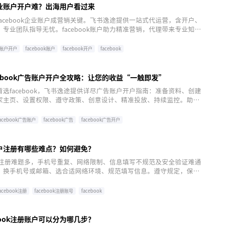
k企业账户开户难？出海用户看过来
acebook企业账户成营销关键。飞书逸途提供一站式代运营，含开户、
专业团队指导无忧。facebook账户助力精准营销，代理带来专业知
、高效解困、定制方案、资源对接及全链服务。选择靠谱代理，如飞书
电商企业在国际市场更锋利，实现快速增长。
告账户开户
facebook账户
facebook开户
facebook
cebook广告账户开户全攻略：让您的收益“一触即发”
选facebook，飞书逸途提供详尽广告账户开户指南：准备资料、创建
家主页、设置权限、遵守政策、创意设计、精准投放、持续监控。助力
全球广告推广之旅，携手飞书逸途共创辉煌！
facebook广告账户
facebook广告
facebook广告开户
k账户注册有哪些难点？如何避免？
k账户注册难题多，手机号重复、网络限制、信息填写不规范及安全验证难通
：换手机号或邮箱、选合适网络环境、规范填写信息。遵守规定，保护
？飞书逸途助你一臂之力，开启顺畅facebook之旅。
acebook注册
facebook注册账号
facebook
book注册账户可以分为哪几步？