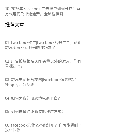
登录、下载、网页版及Ads注册详解
10
.
2026年Facebook 广告账户如何开
户？官方代理商飞书逸途开户全流程详解
推荐文章
0
1
.
Facebook推广|Facebook营销广告，
帮助跨境卖家业绩翻倍的技巧来了
0
2
.
广告投放策略|APP买量之外的运营，
你有重视过吗？
0
3
.
跨境电商运营攻略|Facebook像素绑定
Shopify后台步骤
0
4
.
如何免费注册跨境电商平台？
0
5
.
如何选择跨境独立站推广方式？