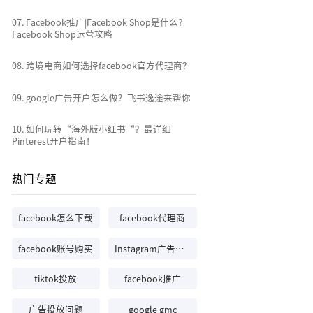
0
6
.
facebook为什么不能注册？你可能遇
到了这些问题
0
7
.
Facebook推广|Facebook Shop是什
么？Facebook Shop运营攻略
0
8
.
跨境电商如何选择facebook官方代理
商？
0
9
.
google广告开户怎么做？飞书逸途来
帮你
10
.
如何玩转“海外版小红书“？最详细
Pinterest开户指南！
热门专题
facebook怎么下载
facebook代理商
facebook账号购买
Instagram广告投放