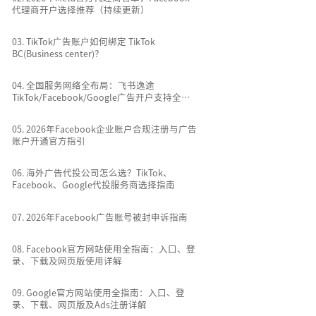
0
2
.
2026年Meta官方代理商名单，
Facebook代理商开户选择推荐（持续更
新）
0
3
.
TikTok广告账户如何绑定 TikTok
BC(Business center)？
0
4
.
全国服务网络全布局：飞书逸途
TikTok/Facebook/Google广告开户支持全
国所有城市
0
5
.
2026年Facebook企业账户合规注册
与广告账户开通官方指引
0
6
.
海外广告代投公司怎么选？TikTok、
Facebook、Google代投服务商选择指南
0
7
.
2026年Facebook广告账号被封申诉
指南
0
8
.
Facebook官方网站使用全指南：入
口、登录、下载及网页版使用详解
0
9
.
Google官方网站使用全指南：入口、