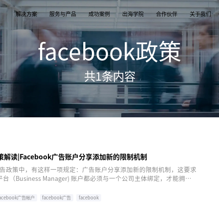
解决方案
服务与产品
成功案例
出海学院
合作伙伴
关于我们
facebook政策
案
产品
们
TikTok Shop
出海培训
品牌介绍
独立站
开店/建站
品牌新闻
共
1
条内容
从商店创建，到策划广告投放和达人营销利用创
TikTok Shop课程 | 独立站课程 | 亚马逊课程
飞书逸途，成长型跨境电商运营解决方案
用个性化独立站高效承接兴趣流量跑通从拉新
TikTok Shop开店 | Shopify建站 | 亚马逊开
公司及品牌最新业务发展动态
意和达人实现TikTok爆炸性增长
复购的私域增长飞轮
达人营销
行业报告
媒介采买
TikTok达人 | Instagram达人 | Youtube达人
跨境电商市场研究、平台指南与选品分析
TikTok开户充值 | Facebook开户充值 | Goog
开户充值 | Pinterest开户充值
k政策解读|Facebook广告账户分享添加新的限制机制
ok广告政策中，有这样一项规定：广告账户分享添加新的限制机制，这要求
（Business Manager) 账户都必须与一个公司主体绑定，才能拥有
的资格- 即获取代理商广告账户分享，或者将广告账户共享给其它主
商等。
facebook广告帐户
facebook广告
facebook