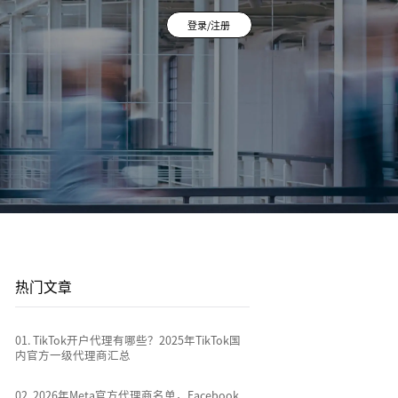
登录/注册
登录/注册
平台站
广告投放
平台资讯
到
店
通过关键词策略、平台广告优化和流量加权撬动
1v1投放顾问 | AI智能投放 | 海外广告代投
跨境电商行业热点新闻消息
排名
全链路代运营
le
TikTok Shop代运营 | 独立站代运营 | 平台站代
运营
热门文章
0
1
.
TikTok开户代理有哪些？2025年
TikTok国内官方一级代理商汇总