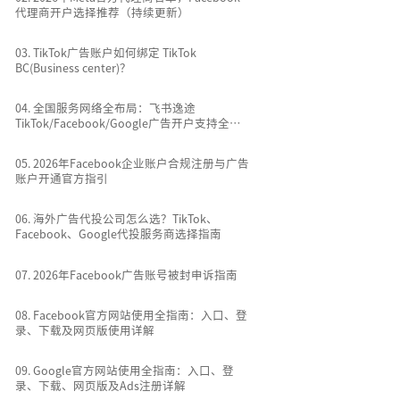
代理商开户选择推荐（持续更新）
0
3
.
TikTok广告账户如何绑定 TikTok
BC(Business center)？
0
4
.
全国服务网络全布局：飞书逸途
TikTok/Facebook/Google广告开户支持全国
所有城市
0
5
.
2026年Facebook企业账户合规注册与广告
账户开通官方指引
0
6
.
海外广告代投公司怎么选？TikTok、
Facebook、Google代投服务商选择指南
0
7
.
2026年Facebook广告账号被封申诉指南
0
8
.
Facebook官方网站使用全指南：入口、登
录、下载及网页版使用详解
0
9
.
Google官方网站使用全指南：入口、登
录、下载、网页版及Ads注册详解