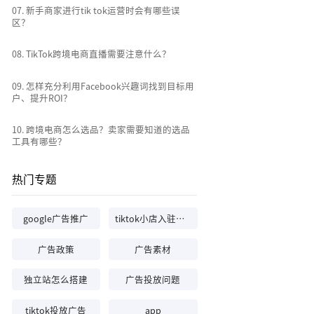
0
7
.
新手商家进行tik tok运营时会有哪些误
区？
0
8
.
TikTok跨境电商直播需要注意什么？
0
9
.
怎样充分利用Facebook兴趣词找到目标用
户、提升ROI？
10
.
跨境电商怎么选品？卖家需要知道的选品
工具有哪些？
热门专题
google广告推广
tiktok小店入驻条件
广告政策
广告素材
独立站怎么搭建
广告投放问题
tiktok投放广告
app