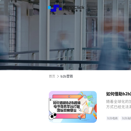
解决方
服务与
关于我
跨境电商全渠道效果营销
跨境电商全渠道效果营销
跨境电商全渠道效果营销
全球电商增长之旅
全球电商增长之旅
全球电商增长之旅
首页
b2b营销
如何借助b2
随着全球化的
方式已经无法
力企业打破国
b2b电商
b2b