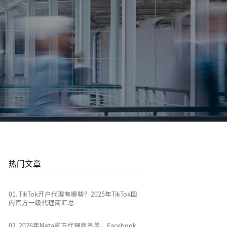
登录/注册
登录/注册
平台站
广告投放
平台资讯
到
店
通过关键词策略、平台广告优化和流量加权撬动
1v1投放顾问 | AI智能投放 | 海外广告代投
跨境电商行业热点新闻消息
排名
全链路代运营
e
TikTok Shop代运营 | 独立站代运营 | 平台站代运
营
热门文章
0
1
.
TikTok开户代理有哪些？2025年TikTok国
内官方一级代理商汇总
0
2
.
2026年Meta官方代理商名单，Facebook