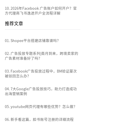
10
.
2026年Facebook 广告账户如何开户？官
方代理商飞书逸途开户全流程详解
推荐文章
0
1
.
Shopee平台搭建店铺靠谱吗？
0
2
.
广告投放专题系列|斋月到来，跨境卖家的
广告素材准备好了吗？
0
3
.
Facebook广告投放过程中，BM验证屡次
被驳回怎么办？
0
4
.
7大Google广告投放技巧，助力打造成功
出海营销案例
0
5
.
youtube网页代理有哪些优势？怎么做？
0
6
.
新手看这篇，脸书账号注册的详细流程