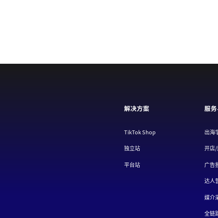
解决方案
服务
TikTok Shop
出海
独立站
开店
平台站
广告
达人
媒介
全链