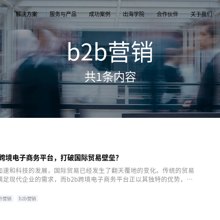
解决方案
服务与产品
成功案例
出海学院
合作伙伴
关于我们
b2b营销
案
产品
们
TikTok Shop
出海培训
品牌介绍
独立站
开店/建站
品牌新闻
共
1
条内容
从商店创建，到策划广告投放和达人营销利用创
TikTok Shop课程 | 独立站课程 | 亚马逊课程
飞书逸途，成长型跨境电商运营解决方案
用个性化独立站高效承接兴趣流量跑通从拉新
TikTok Shop开店 | Shopify建站 | 亚马逊开
公司及品牌最新业务发展动态
意和达人实现TikTok爆炸性增长
复购的私域增长飞轮
达人营销
行业报告
媒介采买
TikTok达人 | Instagram达人 | Youtube达人
跨境电商市场研究、平台指南与选品分析
TikTok开户充值 | Facebook开户充值 | Googl
开户充值 | Pinterest开户充值
b跨境电子商务平台，打破国际贸易壁垒？
加速和科技的发展，国际贸易已经发生了翻天覆地的变化。传统的贸易
满足现代企业的需求，而b2b跨境电子商务平台正以其独特的优势，助
际贸易壁垒，实现更高效、更便捷的全球贸易。
海外营销
b2b营销