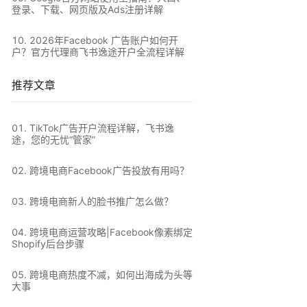
登录、下载、网页版及Ads注册详解
10
.
2026年Facebook 广告账户如何开
户？官方代理商飞书逸途开户全流程详解
推荐文章
0
1
.
TikTok广告开户流程详解，飞书逸
途，您的无忧“管家”
0
2
.
跨境电商Facebook广告投放有用吗？
0
3
.
跨境电商新人的脸书推广怎么做？
0
4
.
跨境电商运营攻略|Facebook像素绑定
Shopify后台步骤
0
5
.
跨境电商热度不减，如何出海成为头等
大事