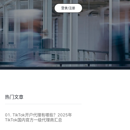
登录/注册
登录/注册
平台站
广告投放
平台资讯
到
店
通过关键词策略、平台广告优化和流量加权撬动
1v1投放顾问 | AI智能投放 | 海外广告代投
跨境电商行业热点新闻消息
排名
全链路代运营
le
TikTok Shop代运营 | 独立站代运营 | 平台站代
运营
热门文章
0
1
.
TikTok开户代理有哪些？2025年
TikTok国内官方一级代理商汇总