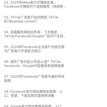
0
2
.
2026年Meta官方代理商名单，
Facebook代理商开户选择推荐（持续更
新）
0
3
.
TikTok广告账户如何绑定 TikTok
BC(Business center)？
0
4
.
全国服务网络全布局：飞书逸途
TikTok/Facebook/Google广告开户支持全
国所有城市
0
5
.
2026年Facebook企业账户合规注册
与广告账户开通官方指引
0
6
.
海外广告代投公司怎么选？TikTok、
Facebook、Google代投服务商选择指南
0
7
.
2026年Facebook广告账号被封申诉
指南
0
8
.
Facebook官方网站使用全指南：入
口、登录、下载及网页版使用详解
0
9
.
Google官方网站使用全指南：入口、