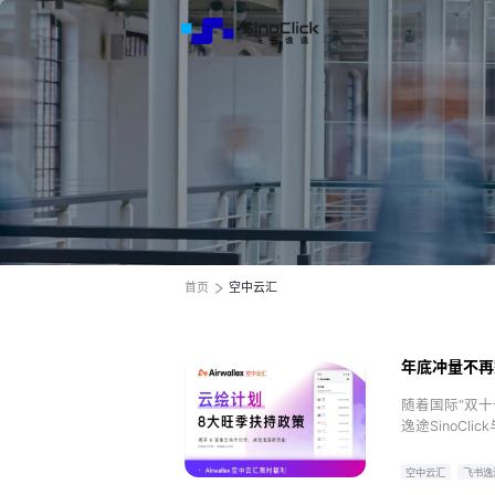
解决方
服务与
关于我
跨境电商全渠道效果营销
跨境电商全渠道效果营销
跨境电商全渠道效果营销
全球电商增长之旅
全球电商增长之旅
全球电商增长之旅
首页
空中云汇
年底冲量不再
随着国际“双
逸途SinoC
海营销大礼包
空中云汇
飞书逸