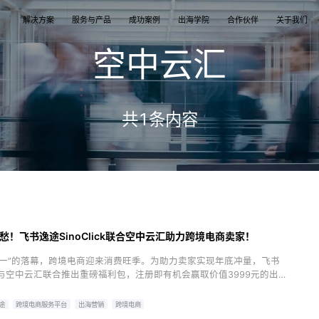
解决方案
服务与产品
成功案例
出海学院
合作伙伴
关于我们
空中云汇
案
产品
们
TikTok Shop
出海培训
品牌介绍
独立站
开店/建站
品牌新闻
共
1
条内容
从商店创建，到策划广告投放和达人营销利用创
TikTok Shop课程 | 独立站课程 | 亚马逊课程
飞书逸途，成长型跨境电商运营解决方案
用个性化独立站高效承接兴趣流量跑通从拉新
TikTok Shop开店 | Shopify建站 | 亚马逊开
公司及品牌最新业务发展动态
意和达人实现TikTok爆炸性增长
复购的私域增长飞轮
达人营销
行业报告
媒介采买
TikTok达人 | Instagram达人 | Youtube达人
跨境电商市场研究、平台指南与选品分析
TikTok开户充值 | Facebook开户充值 | Goog
开户充值 | Pinterest开户充值
愁！飞书逸途SinoClick联合空中云汇助力跨境电商卖家！
十一”的落幕，跨境电商迎来消费旺季。为助力卖家实现年底冲量，飞书
lick与空中云汇联合推出重磅福利包，注册即有机会赢取价值3999元的出
！
途
跨境电商服务平台
出海营销
跨境电商