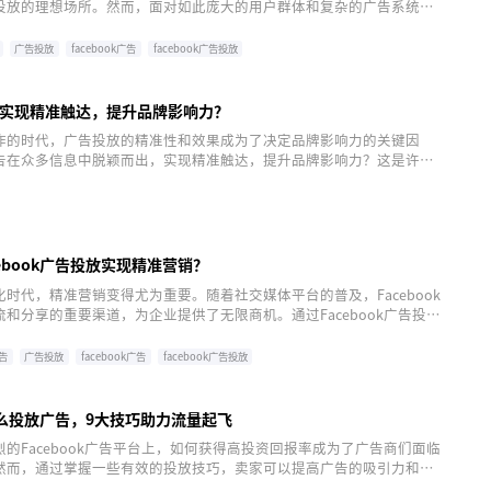
投放的理想场所。然而，面对如此庞大的用户群体和复杂的广告系统，
效的Facebook广告投放计划成为了许多营销人员的挑战。本文将为您
，帮助您构建更有效的Facebook广告计划。
广告投放
facebook广告
facebook广告投放
实现精准触达，提升品牌影响力？
炸的时代，广告投放的精准性和效果成为了决定品牌影响力的关键因
告在众多信息中脱颖而出，实现精准触达，提升品牌影响力？这是许多
考的问题。
ebook广告投放实现精准营销？
时代，精准营销变得尤为重要。随着社交媒体平台的普及，Facebook
和分享的重要渠道，为企业提供了无限商机。通过Facebook广告投
更精准地触达潜在客户，提高品牌知名度和转化率。本文将探讨如何通
ok广告投放实现精准营销。
广告
广告投放
facebook广告
facebook广告投放
k怎么投放广告，9大技巧助力流量起飞
的Facebook广告平台上，如何获得高投资回报率成为了广告商们面临
然而，通过掌握一些有效的投放技巧，卖家可以提高广告的吸引力和转
更好的投放效果。Facebook怎么投放广告才能提升效果，飞书逸途总