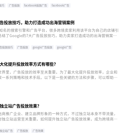
供跨境卖家参考。
放技巧
广告投放
facebook投放广告
facebook广告
facebook
le广告投放技巧，助力打造成功出海营销案例
全球知名的搜索引擎和广告平台，很多跨境卖家利用该平台为自己的店铺引
结了Google的7大广告投放技巧，助力卖家打造成功的出海营销案
告投放技巧
广告投放
google广告投放
google广告
大化提升投放效率方式有哪些？
世界里，广告投放的效率至关重要。为了最大化提升投放效率，企业和
取一系列策略和技术手段。以下是一些关键的方法和步骤，可以帮助广
投放并提高其效率。
独立站广告投放效果？
电商推广企业、建立品牌形象的一种方式，不过独立站本身不带流量，
对独立站运营至关重要。如何提升独立站广告投放效果，成为跨境商家
题之一。
独立站广告
广告投放
广告效果