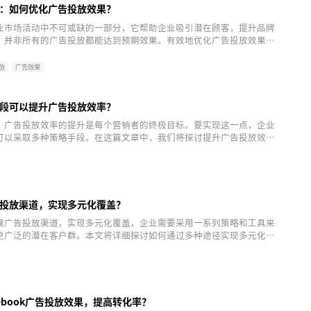
：如何优化广告投放效果？
业市场活动中不可或缺的一部分，它帮助企业吸引潜在顾客，提升品牌
，并非所有的广告投放都能达到预期效果。有效地优化广告投放效果，
算发挥最大价值。本文将讨论在广告推广实战中如何进行优化，以实现
果。
放
广告效果
段可以提升广告投放效率？
，广告投放效率的提升是每个营销者的终极目标。要实现这一点，企业
可以采取多种策略手段。在这篇文章中，我们将探讨提升广告投放效率
略。
投放渠道，实现多元化覆盖？
展广告投放渠道，实现多元化覆盖，企业需要采用一系列策略和工具来
更广泛的潜在客户群。本文将详细探讨如何通过多种途径实现多元化的
，使企业能够在高度竞争的市场中占得先机。
ebook广告投放效果，提高转化率？