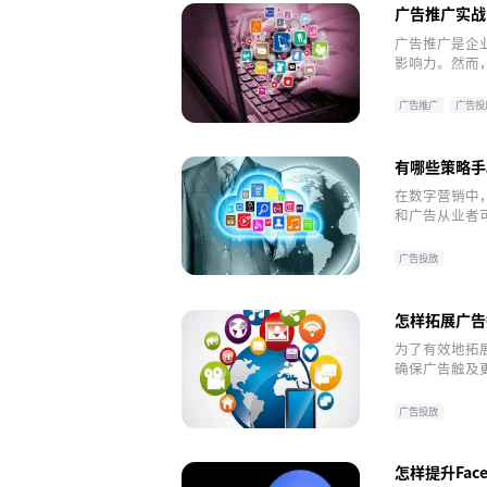
广告推广实战
广告推广是企
影响力。然而
可以使广告预
更好的投放效
广告推广
广告投
有哪些策略手
在数字营销中
和广告从业者
的五个主要策
广告投放
怎样拓展广告
为了有效地拓
确保广告触及
广告渠道覆盖
广告投放
怎样提升Fac