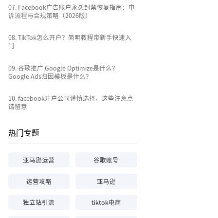
0
7
.
Facebook广告账户永久封禁恢复指南：申
诉流程与合规策略（2026版）
0
8
.
TikTok怎么开户？简明教程带新手快速入
门
0
9
.
谷歌推广|Google Optimize是什么？
Google Ads归因模板是什么？
10
.
facebook开户公司谨慎选择，这些注意点
请留意
热门专题
亚马逊运营
谷歌账号
运营攻略
亚马逊
独立站引流
tiktok电商