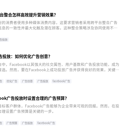
台整合怎样高效提升营销效果？
对的消费者使用多种媒体消费内容，这要求营销者采用跨平台整合广告
信息的一致性并最大化触及潜在顾客。这种整合策略涉及协同使用不同
如社交媒体、搜索引擎、电视广告等，来传播统一的营销信息，从而高
果。
告投放
k广告投放：如何优化广告创意？
中，Facebook以其强大的社交属性、用户基数和广告投放功能，成为
选。然而，要在Facebook上成功投放广告并获得良好的效果，关键在
意。
广告
优化广告
广告创意
广告投放
facebook广告
book广告投放时设置合理的广告预算？
标客户群体，Facebook广告能够为企业带来可观的回报。然而，在投
合理设置广告预算是关键的一步。
广告
广告预算
广告投放
facebook广告