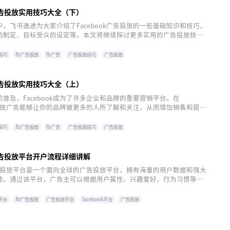
k广告投放实用技巧大全（下）
，飞书逸途为大家介绍了Facebook广告投放的一些基础知识和技巧，
的制定、目标受众的设定等。本文将继续探讨更多实用的广告投放技
地利用Facebook平台进行营销活动。
放技巧
fb广告投放
fb广告
广告投放技巧
广告投放
facebook广告投放
facebook
k广告投放实用技巧大全（上）
普及，Facebook成为了许多企业和品牌的重要营销平台。在
k上投放广告能够让你的品牌被更多的人所了解和关注，从而增加销售和提升
如何让你的Facebook广告获得更好的效果呢？下面我们将分享一些
k广告投放实用技巧，帮助你提升广告效果。
放技巧
fb广告投放
fb广告
广告投放技巧
广告投放
facebook广告投放
facebook
k广告投放平台开户流程详细讲解
k广告投放平台是一个面向全球的广告投放平台，拥有海量的用户数据和强大
能。通过该平台，广告主可以根据用户属性、兴趣爱好、行为习惯等信
告，提高广告投放效果。
放平台
fb广告投放
广告投放平台
facebook平台
广告投放
facebook开户流程
facebook开户
facebook广告投放