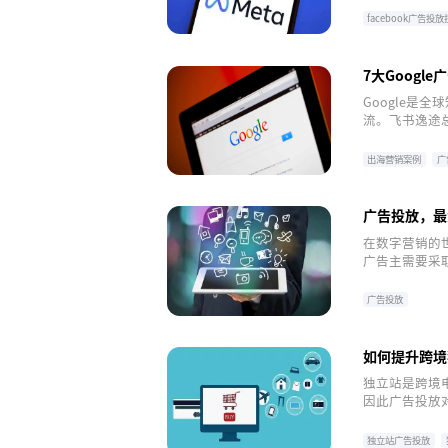
结了9大技巧
facebook广告投
facebook广告投放
7大Goog
Google是
流。飞书逸途总
例。
出海营销案例
广
出海营销
广告投放，最
在数字营销的
广告主需要采
告主优化广告
广告投放
如何提升跨境
独立站是跨境
因此广告投放
面临的重大课
独立站广告投放