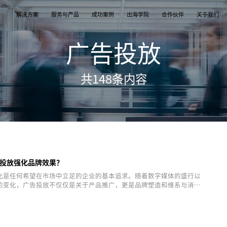
解决方案
服务与产品
成功案例
出海学院
合作伙伴
关于我们
广告投放
案
产品
们
TikTok Shop
出海培训
品牌介绍
独立站
开店/建站
品牌新闻
共
148
条内容
从商店创建，到策划广告投放和达人营销利用创
TikTok Shop课程 | 独立站课程 | 亚马逊课程
飞书逸途，成长型跨境电商运营解决方案
用个性化独立站高效承接兴趣流量跑通从拉新
TikTok Shop开店 | Shopify建站 | 亚马逊开
公司及品牌最新业务发展动态
意和达人实现TikTok爆炸性增长
复购的私域增长飞轮
达人营销
行业报告
媒介采买
TikTok达人 | Instagram达人 | Youtube达人
跨境电商市场研究、平台指南与选品分析
TikTok开户充值 | Facebook开户充值 | Googl
开户充值 | Pinterest开户充值
投放强化品牌效果？
化是任何希望在市场中立足的企业的基本追求。随着数字媒体的盛行以
的变化，广告投放不仅仅是关于产品推广，更是品牌塑造和维系与消费
手段。本文将探讨如何通过广告投放有效地强化品牌效果。