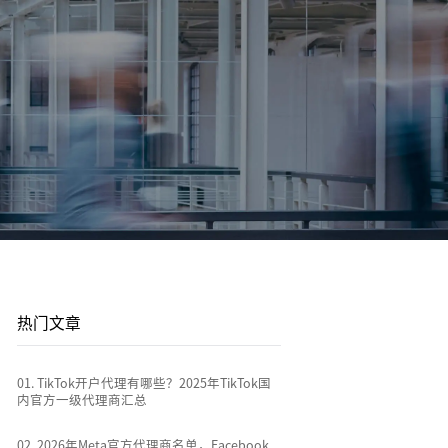
平台站
广告投放
平台资讯
到
店
通过关键词策略、平台广告优化和流量加权撬动
1v1投放顾问 | AI智能投放 | 海外广告代投
跨境电商行业热点新闻消息
排名
全链路代运营
e
TikTok Shop代运营 | 独立站代运营 | 平台站代运
营
热门文章
0
1
.
TikTok开户代理有哪些？2025年TikTok国
内官方一级代理商汇总
0
2
.
2026年Meta官方代理商名单，Facebook