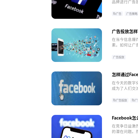
品牌进行广告
如何打造一个高
提供一系列策略
fb广告
广告策略
facebook
广告投放怎样
在当今信息爆
素。如何让广
广告主都在思
广告投放
怎样通过Fac
在今天的数字化
成为了人们交流
放，企业可以
过Facebo
fb广告投放
fb
facebook
Faceboo
在竞争日益激烈
的潜在问题。
化率，从而实现