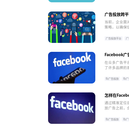
广告投放跨平
当前，企业面
策略，以确保
的媒体渠道，
效提升营销效
广告投放平台
广
Faceboo
在众多广告平台
了许多品牌的首
于优化广告创
fb广告投放
fb
facebook广告投放
怎样在Face
通过精准定位目
放广告之前，
fb广告投放
fb
facebook广告投放