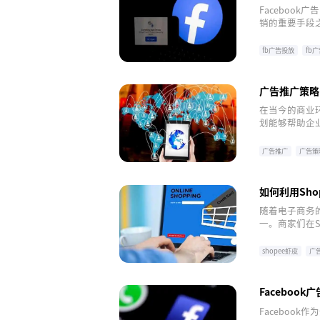
Faceboo
销的重要手段之
标。以下是一些
率。
fb广告投放
fb
facebook
广告推广策略
在当今的商业
划能够帮助企
的广告投放计
广告推广
广告策
如何利用Sh
随着电子商务的
一。商家们在S
成为了一个至关
曝光率。
shopee虾皮
广
Faceboo
Faceboo