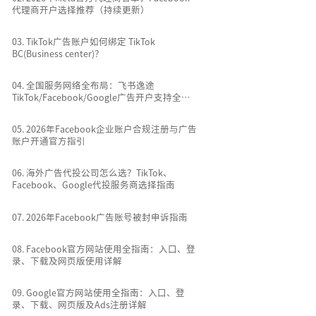
代理商开户选择推荐（持续更新）
0
3
.
TikTok广告账户如何绑定 TikTok
BC(Business center)？
0
4
.
全国服务网络全布局：飞书逸途
TikTok/Facebook/Google广告开户支持全国
所有城市
0
5
.
2026年Facebook企业账户合规注册与广告
账户开通官方指引
0
6
.
海外广告代投公司怎么选？TikTok、
Facebook、Google代投服务商选择指南
0
7
.
2026年Facebook广告账号被封申诉指南
0
8
.
Facebook官方网站使用全指南：入口、登
录、下载及网页版使用详解
0
9
.
Google官方网站使用全指南：入口、登
录、下载、网页版及Ads注册详解