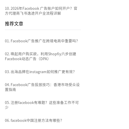
10
.
2026年Facebook 广告账户如何开户？官
方代理商飞书逸途开户全流程详解
推荐文章
0
1
.
Facebook广告推广在跨境电商中重要吗？
0
2
.
唤起用户购买欲，利用Shopfiy六步创建
Facebook动态广告（DPA）
0
3
.
出海品牌在instagram如何推广更有效？
0
4
.
Facebook广告投放技巧：香港市场受众设
置指南
0
5
.
注册facebook有难题？这些准备工作不可
少
0
6
.
facebook中国注册方法有哪些？