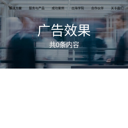
解决方案
服务与产品
成功案例
出海学院
合作伙伴
关于我们
广告效果
案
产品
们
TikTok Shop
出海培训
品牌介绍
独立站
开店/建站
品牌新闻
共
0
条内容
从商店创建，到策划广告投放和达人营销利用创
TikTok Shop课程 | 独立站课程 | 亚马逊课程
飞书逸途，成长型跨境电商运营解决方案
用个性化独立站高效承接兴趣流量跑通从拉新
TikTok Shop开店 | Shopify建站 | 亚马逊开
公司及品牌最新业务发展动态
意和达人实现TikTok爆炸性增长
复购的私域增长飞轮
达人营销
行业报告
媒介采买
TikTok达人 | Instagram达人 | Youtube达人
跨境电商市场研究、平台指南与选品分析
TikTok开户充值 | Facebook开户充值 | Googl
开户充值 | Pinterest开户充值