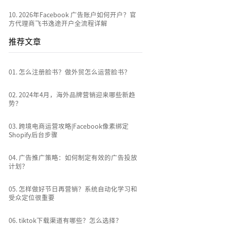
10
.
2026年Facebook 广告账户如何开户？官
方代理商飞书逸途开户全流程详解
推荐文章
0
1
.
怎么注册脸书？做外贸怎么运营脸书？
0
2
.
2024年4月，海外品牌营销迎来哪些新趋
势？
0
3
.
跨境电商运营攻略|Facebook像素绑定
Shopify后台步骤
0
4
.
广告推广策略：如何制定有效的广告投放
计划？
0
5
.
怎样做好节日再营销？系统自动化学习和
受众定位很重要
0
6
.
tiktok下载渠道有哪些？怎么选择？