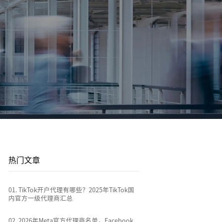
平台站
广告投放
平台资讯
到
店
通过关键词策略、平台广告优化和流量加权撬动
1v1投放顾问 | AI智能投放 | 海外广告代投
跨境电商行业热点新闻消息
排名
全链路代运营
e
TikTok Shop代运营 | 独立站代运营 | 平台站代运
营
热门文章
0
1
.
TikTok开户代理有哪些？2025年TikTok国
内官方一级代理商汇总
0
2
.
2026年Meta官方代理商名单，Facebook