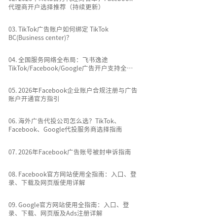
代理商开户选择推荐（持续更新）
0
3
.
TikTok广告账户如何绑定 TikTok
BC(Business center)？
0
4
.
全国服务网络全布局：飞书逸途
TikTok/Facebook/Google广告开户支持全国
所有城市
0
5
.
2026年Facebook企业账户合规注册与广告
账户开通官方指引
0
6
.
海外广告代投公司怎么选？TikTok、
Facebook、Google代投服务商选择指南
0
7
.
2026年Facebook广告账号被封申诉指南
0
8
.
Facebook官方网站使用全指南：入口、登
录、下载及网页版使用详解
0
9
.
Google官方网站使用全指南：入口、登
录、下载、网页版及Ads注册详解