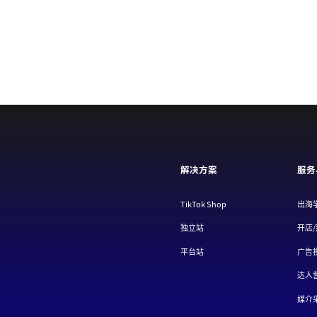
解决方案
服务
TikTok Shop
出海
独立站
开店
平台站
广告
达人
媒介