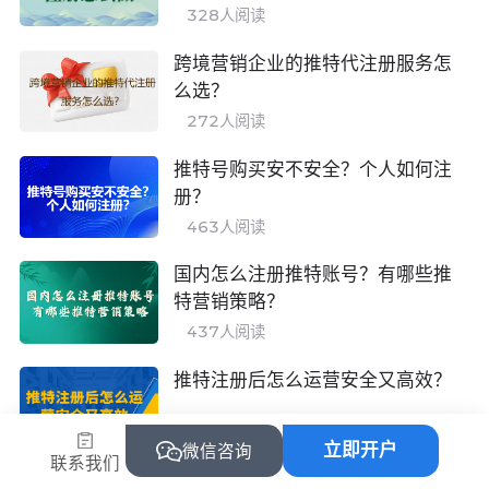
328
人阅读
跨境营销企业的推特代注册服务怎
么选？
272
人阅读
推特号购买安不安全？个人如何注
册？
463
人阅读
国内怎么注册推特账号？有哪些推
特营销策略？
437
人阅读
推特注册后怎么运营安全又高效？
297
人阅读
立即开户
微信咨询
联系我们
找不到推特账号注册官网？试试这