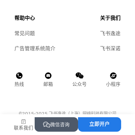
帮助中心
关于我们
常见问题
飞书逸途
广告管理系统简介
飞书深诺
热线
邮箱
公众号
小程序
©2015-2025 飞书逸途（上海）网络科技有限公司
沪ICP备2023011118号-1
立即开户
微信咨询
沪公网安备 31010502004469
联系我们