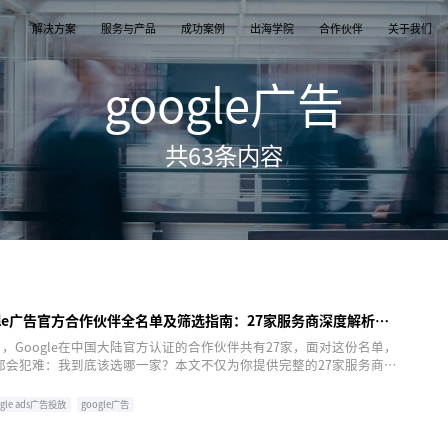
解决方案
服务与产品
成功案例
出海学院
合作伙伴
关于我们
google广告
案
产品
们
TikTok Shop
出海培训
品牌介绍
独立站
开店/建站
品牌新闻
共
63
条内容
从商店创建，到策划广告投放和达人营销利用创
TikTok Shop课程 | 独立站课程 | 亚马逊课程
飞书逸途，成长型跨境电商运营解决方案
用个性化独立站高效承接兴趣流量跑通从拉新
TikTok Shop开店 | Shopify建站 | 亚马逊开
公司及品牌最新业务发展动态
意和达人实现TikTok爆炸性增长
复购的私域增长飞轮
达人营销
行业报告
媒介采买
TikTok达人 | Instagram达人 | Youtube达人
跨境电商市场研究、平台指南与选品分析
TikTok开户充值 | Facebook开户充值 | Googl
开户充值 | Pinterest开户充值
ogle广告官方合作伙伴全名单及筛选指南：27家服务商深度解析与
5月，Google在中国大陆官方认证的合作伙伴共有27家，面对这份名单，
都会犯难：我到底该选哪一家？本文不仅为你提供完整的27家服务商简
性地教你一套选择方法论，并重点剖析5家特色鲜明的代理商，帮你做
决策。
ogle ads广告投放
google广告