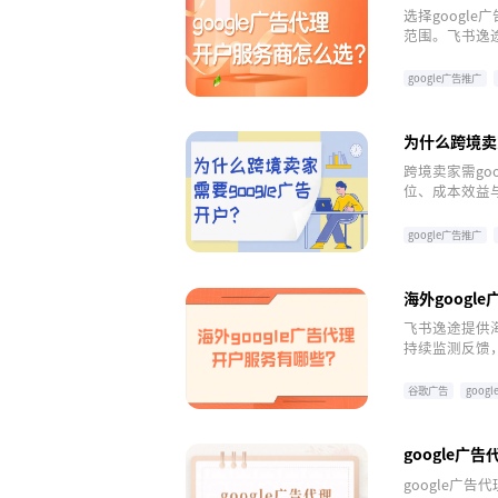
选择googl
范围。飞书逸
海，点击注册
google广告推广
为什么跨境卖家
跨境卖家需go
位、成本效益
言、文化等难
google广告推广
海外googl
飞书逸途提供海
持续监测反馈
析，助力企业
谷歌广告
goog
google广
google广