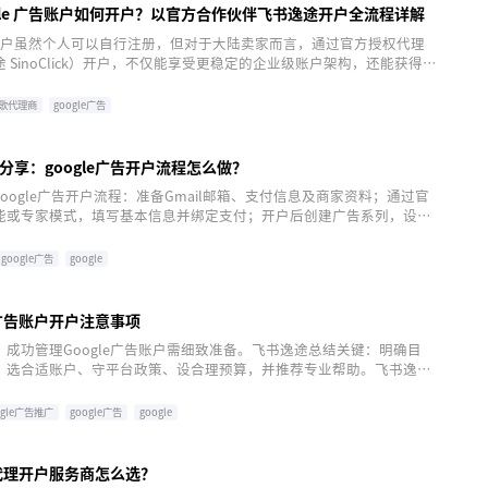
ogle 广告账户如何开户？以官方合作伙伴飞书逸途开户全流程详解
广告账户虽然个人可以自行注册，但对于大陆卖家而言，通过官方授权代理
 SinoClick）开户，不仅能享受更稳定的企业级账户架构，还能获得规
专业指导。
歌代理商
google广告
分享：google广告开户流程怎么做？
oogle广告开户流程：准备Gmail邮箱、支付信息及商家资料；通过官
能或专家模式，填写基本信息并绑定支付；开户后创建广告系列，设定
容。飞书逸途提供一键开户、快速通道及全方位服务，助力企业轻松驾
告营销。
google广告
google
e广告账户开户注意事项
成功管理Google广告账户需细致准备。飞书逸途总结关键：明确目
、选合适账户、守平台政策、设合理预算，并推荐专业帮助。飞书逸途
、专业指导、安全高效广告投放服务。
ogle广告推广
google广告
google
告代理开户服务商怎么选？