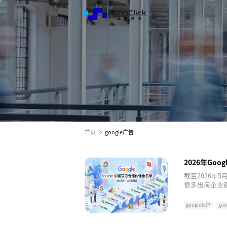
解决方
服务与
关于我
跨境电商全渠道效果营销
跨境电商全渠道效果营销
跨境电商全渠道效果营销
全球电商增长之旅
全球电商增长之旅
全球电商增长之旅
首页
google广告
2026年Go
精选推荐
截至2026年
很多出海企业
介，更会系统
出少走弯路的
google账户
go