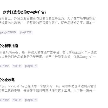
一步步打造成功的google广告？
业舞台上，外贸企业面临着与日俱增的竞争压力。为了在市场中脱颖而
已经转向谷歌推广，将其作为连接潜在客户、提升品牌知名度并增加销
。为何google广告对于外贸企业如此重要？如何打造成功的google广
google广告投放
google广告
告优化新手指南
告，原名AdWords，是一种强大的在线广告平台，它可帮助企业和个人通过
提升他们产品或服务的曝光度。对于广告新手来说，优化Google广告
潜力可能会有些不易理解。
广告优化
谷歌广告
google广告
告优化全攻略
说，Google广告已经成为一个强大的工具，可以帮助企业达到其营销
光有工具还不够，关键在于如何有效地使用这个工具。以下是一篇关于
gle广告的全面指南，希望可以帮助到不同规模和类型的企业。
广告优化
谷歌广告
google广告