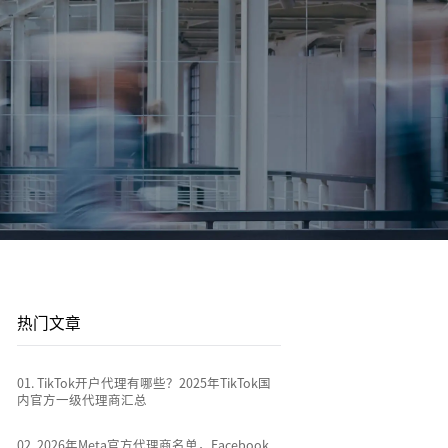
平台站
广告投放
平台资讯
到
店
通过关键词策略、平台广告优化和流量加权撬动
1v1投放顾问 | AI智能投放 | 海外广告代投
跨境电商行业热点新闻消息
排名
全链路代运营
e
TikTok Shop代运营 | 独立站代运营 | 平台站代运
营
热门文章
0
1
.
TikTok开户代理有哪些？2025年TikTok国
内官方一级代理商汇总
0
2
.
2026年Meta官方代理商名单，Facebook