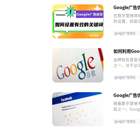
Google
在数字营销领域
的设置，则是G
化Google
google广告优化
如何利用Go
品牌知名度是
之一。对于企
动销售增长。在
定位和广泛覆
google广告优化
Google广
随着数字营销
段之一。Goo
都旨在帮助企
google广告优化
facebook广告