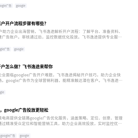
oogle广告
google
告账户开户流程步骤有哪些？
告账户助力企业出海营销，飞书逸途解析开户流程：了解平台、准备资料、
建广告账户。审核通过后，监控数据优化投放。飞书逸途提供专业服
数字化转型和营销推广。
ogle广告
google
告开户怎么做？飞书逸途来帮你
业面临googlee广告开户难题，飞书逸途揭秘开户技巧，助力企业快
。google广告作为全球营销利器，能精准触达潜在客户。飞书逸途提
道、账号管理及精细化代运营服务，确保企业无忧开户，高效管理广
市场拓展。点击注册，开启成功之旅。
gle
google广告投放更轻松
电商提供全链路google广告优化服务，涵盖策略、定位、创意、管理
通过精准受众定位和智能营销工具，助力企业高效投放，实时监控优
道布局提升产出。免费注册飞书逸途，让google广告投放更轻松，助
功。
google广告
google