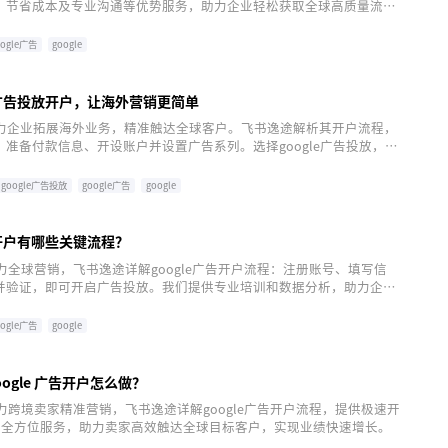
、节省成本及专业沟通等优势服务，助力企业轻松获取全球高质量流
国际化。
oogle广告
google
le广告投放开户，让海外营销更简单
Ads助力企业拓展海外业务，精准触达全球客户。飞书逸途解析其开户流程，
准备付款信息、开设账户并设置广告系列。选择google广告投放，享
精准定位、灵活可控及数据驱动的优势，助力企业海外营销新篇章。
google广告投放
google广告
google
告开户有哪些关键流程？
告助力全球营销，飞书逸途详解google广告开户流程：注册账号、填写信
并验证，即可开启广告投放。我们提供专业培训和数据分析，助力企业
，实现高效营销。
oogle广告
google
ogle 广告开户怎么做？
告助力跨境卖家精准营销，飞书逸途详解google广告开户流程，提供极速开
导等全方位服务，助力卖家高效触达全球目标客户，实现业绩快速增长。