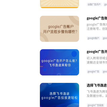
谷歌广告开户
g
google广
google广
注册账号、创
务，助力企业
google账户
go
google广
初入跨境领域企
速触达全球市场
供开户绿色通
告，实现全球
google广告
goo
选择飞书逸途，
飞书逸途为跨境
及数据分析。
化，并规划多渠
力企业出海成
google广告投放