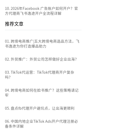
10
.
2026年Facebook 广告账户如何开户？官
方代理商飞书逸途开户全流程详解
推荐文章
0
1
.
跨境电商推广|五大跨境电商选品方法，飞
书逸途为你打造爆品助力
0
2
.
外贸推广：外贸公司怎样做好企业出海？
0
3
.
TikTok代运营：TikTok代理商开户复杂
吗？
0
4
.
跨境电商如何在脸书推广？这些策略请记
牢
0
5
.
盘点fb代理开户避坑点，让出海更顺利
0
6
.
中国内地企业TikTok Ads​​开户代理注册​​​​必
备条件详解