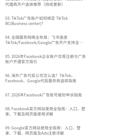
代理商开户选择推荐（持续更新）
0
3
.
TikTok广告账户如何绑定 TikTok
BC(Business center)？
0
4
.
全国服务网络全布局：飞书逸途
TikTok/Facebook/Google广告开户支持全国
所有城市
0
5
.
2026年Facebook企业账户合规注册与广告
账户开通官方指引
0
6
.
海外广告代投公司怎么选？TikTok、
Facebook、Google代投服务商选择指南
0
7
.
2026年Facebook广告账号被封申诉指南
0
8
.
Facebook官方网站使用全指南：入口、登
录、下载及网页版使用详解
0
9
.
Google官方网站使用全指南：入口、登
录、下载、网页版及Ads注册详解