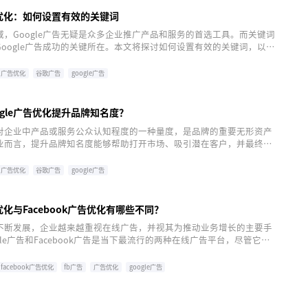
广告优化：如何设置有效的关键词
，Google广告无疑是众多企业推广产品和服务的首选工具。而关键词
oogle广告成功的关键所在。本文将探讨如何设置有效的关键词，以优
广告效果，提升转化率。
广告优化
谷歌广告
google广告
ogle广告优化提升品牌知名度？
对企业中产品或服务公众认知程度的一种量度，是品牌的重要无形资产
业而言，提升品牌知名度能够帮助打开市场、吸引潜在客户，并最终推
数字营销领域，Google广告作为一种强大的在线广告工具，通过精准
盖，为品牌知名度提升提供了独特的渠道。
广告优化
谷歌广告
google广告
告优化与Facebook广告优化有哪些不同？
不断发展，企业越来越重视在线广告，并视其为推动业务增长的主要手
gle广告和Facebook广告是当下最流行的两种在线广告平台，尽管它们
业触及目标客户群，但是各自的优化方法存在差异。
facebook广告优化
fb广告
广告优化
google广告