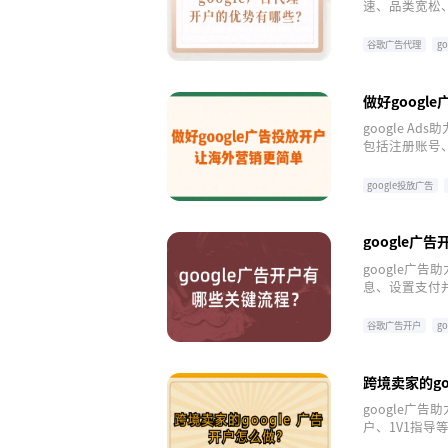
速、品类宽松
量，实现品牌
谷歌广告代理
g
做好goog
google 
包括注册账号、
受全球覆盖、
google投放广告
google广
google广
息、设置支付
优化广告策略
谷歌广告开户
g
跨境卖家的go
google广
户、1V1指