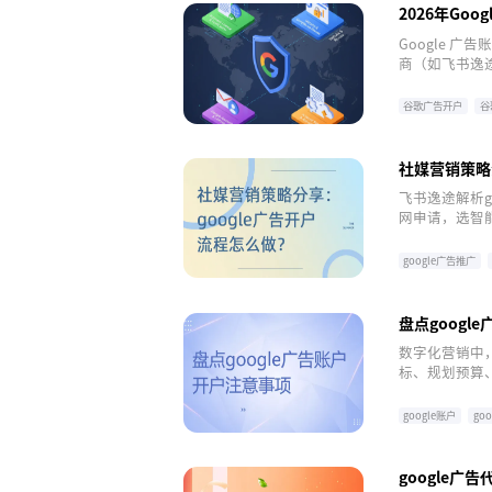
2026年Go
Google 
商（如飞书逸途
避封号风险的
谷歌广告开户
谷
社媒营销策略
飞书逸途解析g
网申请，选智
目标并编写内
驭google广
google广告推广
盘点googl
数字化营销中，
标、规划预算
提供快速开户
google账户
go
google广