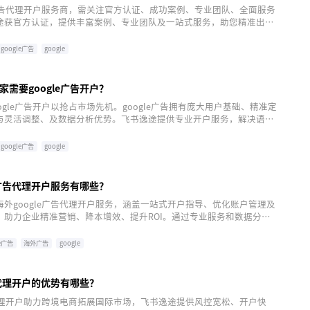
e广告代理开户服务商，需关注官方认证、成功案例、专业团队、全面服务
途获官方认证，提供丰富案例、专业团队及一站式服务，助您精准出
享极速开户及全方位支持。
google广告
google
需要google广告开户？
ogle广告开户以抢占市场先机。google广告拥有庞大用户基础、精准定
与灵活调整、及数据分析优势。飞书逸途提供专业开户服务，解决语
题，助力跨境卖家高效营销，提升ROI。
google广告
google
e广告代理开户服务有哪些？
外google广告代理开户服务，涵盖一站式开户指导、优化账户管理及
，助力企业精准营销、降本增效、提升ROI。通过专业服务和数据分
开拓国际市场，实现营销目标。点击注册获取定制化方案。
le广告
海外广告
google
告代理开户的优势有哪些？
告代理开户助力跨境电商拓展国际市场，飞书逸途提供风控宽松、开户快