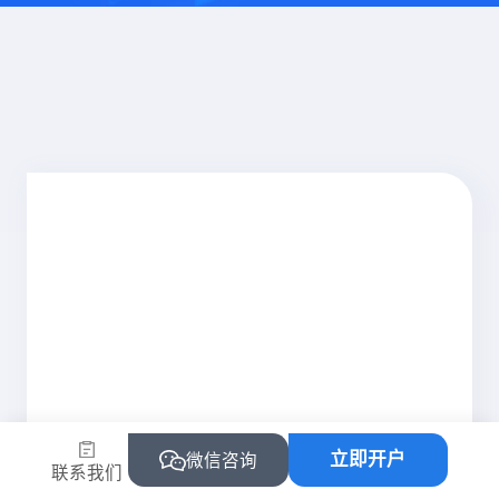
立即开户
微信咨询
联系我们