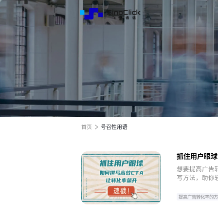
解决方
服务与
关于我
跨境电商全渠道效果营销
跨境电商全渠道效果营销
跨境电商全渠道效果营销
全球电商增长之旅
全球电商增长之旅
全球电商增长之旅
首页
号召性用语
抓住用户眼球
想要提高广告转
写方法，助你
提高广告转化率的