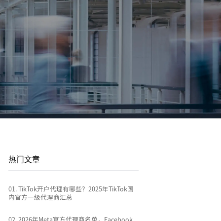
平台站
广告投放
平台资讯
到
店
通过关键词策略、平台广告优化和流量加权撬动
1v1投放顾问 | AI智能投放 | 海外广告代投
跨境电商行业热点新闻消息
排名
全链路代运营
e
TikTok Shop代运营 | 独立站代运营 | 平台站代运
营
热门文章
0
1
.
TikTok开户代理有哪些？2025年TikTok国
内官方一级代理商汇总
0
2
.
2026年Meta官方代理商名单，Facebook