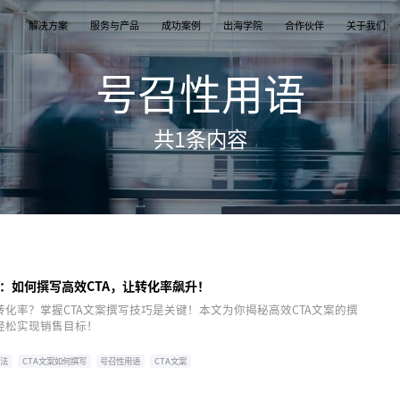
解决方案
服务与产品
成功案例
出海学院
合作伙伴
关于我们
号召性用语
案
产品
们
TikTok Shop
出海培训
品牌介绍
独立站
开店/建站
品牌新闻
共
1
条内容
从商店创建，到策划广告投放和达人营销利用创
TikTok Shop课程 | 独立站课程 | 亚马逊课程
飞书逸途，成长型跨境电商运营解决方案
用个性化独立站高效承接兴趣流量跑通从拉新
TikTok Shop开店 | Shopify建站 | 亚马逊开
公司及品牌最新业务发展动态
意和达人实现TikTok爆炸性增长
复购的私域增长飞轮
达人营销
行业报告
媒介采买
TikTok达人 | Instagram达人 | Youtube达人
跨境电商市场研究、平台指南与选品分析
TikTok开户充值 | Facebook开户充值 | Googl
开户充值 | Pinterest开户充值
：如何撰写高效CTA，让转化率飙升！
化率？掌握CTA文案撰写技巧是关键！本文为你揭秘高效CTA文案的撰
轻松实现销售目标！
方法
CTA文案如何撰写
号召性用语
CTA文案