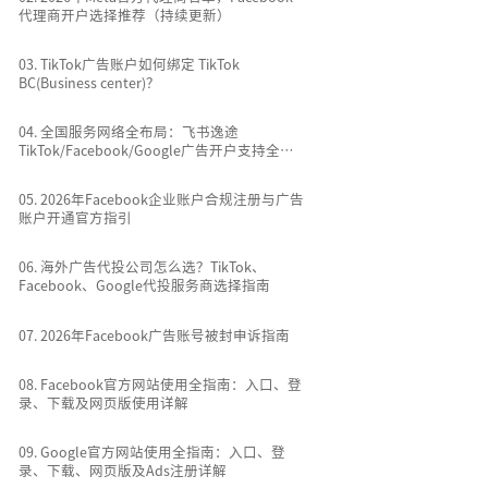
代理商开户选择推荐（持续更新）
0
3
.
TikTok广告账户如何绑定 TikTok
BC(Business center)？
0
4
.
全国服务网络全布局：飞书逸途
TikTok/Facebook/Google广告开户支持全国
所有城市
0
5
.
2026年Facebook企业账户合规注册与广告
账户开通官方指引
0
6
.
海外广告代投公司怎么选？TikTok、
Facebook、Google代投服务商选择指南
0
7
.
2026年Facebook广告账号被封申诉指南
0
8
.
Facebook官方网站使用全指南：入口、登
录、下载及网页版使用详解
0
9
.
Google官方网站使用全指南：入口、登
录、下载、网页版及Ads注册详解