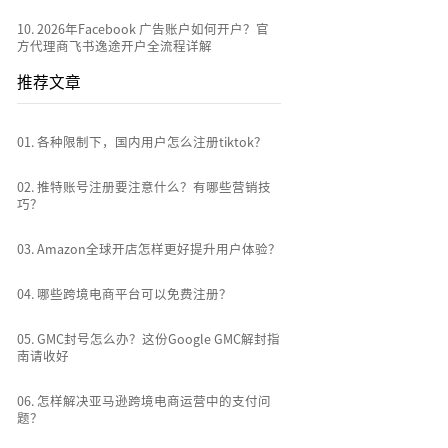
10
.
2026年Facebook 广告账户如何开户？官
方代理商飞书逸途开户全流程详解
推荐文章
0
1
.
各种限制下，国内用户怎么注册tiktok？
0
2
.
推特账号注册要注意什么？有哪些营销技
巧？
0
3
.
Amazon全球开店怎样更好提升用户体验？
0
4
.
哪些跨境电商平台可以免费注册？
0
5
.
GMC封号怎么办？这份Google GMC解封指
南请收好
0
6
.
怎样解决亚马逊跨境电商运营中的支付问
题？