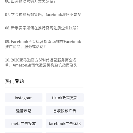
0
6
.
出海移动营销方案怎么做？
0
7
.
学会这些营销策略，facebook增粉不是梦
0
8
.
新手卖家如何在推特官网注册企业账号？
0
9
.
Facebook主页运营指南|怎样在Facebook
推广商品、服务或活动？
10
.
2026亚马逊官方SPN代运营服务商全名
单，Amazon店铺代运营机构避坑指南及头部
推荐
热门专题
instagram
tiktok政策更新
运营攻略
谷歌投放广告
meta广告投放
facebook广告优化