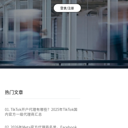
登录/注册
登录/注册
平台站
广告投放
平台资讯
到
店
通过关键词策略、平台广告优化和流量加权撬动
1v1投放顾问 | AI智能投放 | 海外广告代投
跨境电商行业热点新闻消息
排名
全链路代运营
e
TikTok Shop代运营 | 独立站代运营 | 平台站代运
营
热门文章
0
1
.
TikTok开户代理有哪些？2025年TikTok国
内官方一级代理商汇总
0
2
.
2026年Meta官方代理商名单，Facebook