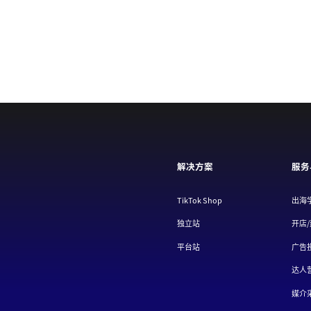
解决方案
服务
TikTok Shop
出海
独立站
开店
平台站
广告
达人
媒介