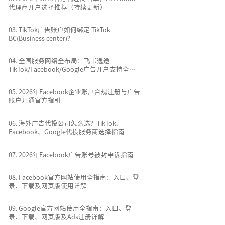
代理商开户选择推荐（持续更新）
0
3
.
TikTok广告账户如何绑定 TikTok
BC(Business center)？
0
4
.
全国服务网络全布局：飞书逸途
TikTok/Facebook/Google广告开户支持全国
所有城市
0
5
.
2026年Facebook企业账户合规注册与广告
账户开通官方指引
0
6
.
海外广告代投公司怎么选？TikTok、
Facebook、Google代投服务商选择指南
0
7
.
2026年Facebook广告账号被封申诉指南
0
8
.
Facebook官方网站使用全指南：入口、登
录、下载及网页版使用详解
0
9
.
Google官方网站使用全指南：入口、登
录、下载、网页版及Ads注册详解