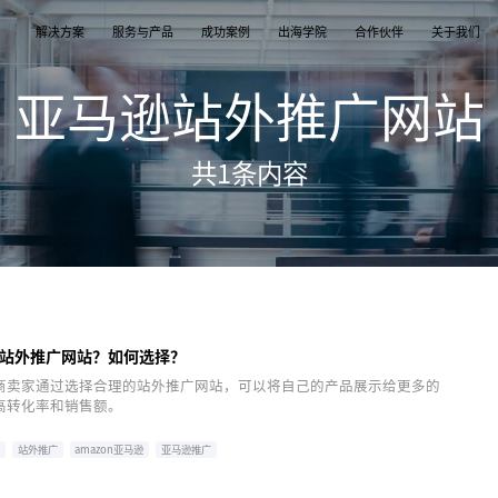
解决方案
服务与产品
成功案例
出海学院
合作伙伴
关于我们
亚马逊站外推广网站
案
产品
们
TikTok Shop
出海培训
品牌介绍
独立站
开店/建站
品牌新闻
共
1
条内容
从商店创建，到策划广告投放和达人营销利用创
TikTok Shop课程 | 独立站课程 | 亚马逊课程
飞书逸途，成长型跨境电商运营解决方案
用个性化独立站高效承接兴趣流量跑通从拉新
TikTok Shop开店 | Shopify建站 | 亚马逊开
公司及品牌最新业务发展动态
意和达人实现TikTok爆炸性增长
复购的私域增长飞轮
达人营销
行业报告
媒介采买
TikTok达人 | Instagram达人 | Youtube达人
跨境电商市场研究、平台指南与选品分析
TikTok开户充值 | Facebook开户充值 | Googl
开户充值 | Pinterest开户充值
站外推广网站？如何选择？
商卖家通过选择合理的站外推广网站，可以将自己的产品展示给更多的
高转化率和销售额。
站
站外推广
amazon亚马逊
亚马逊推广