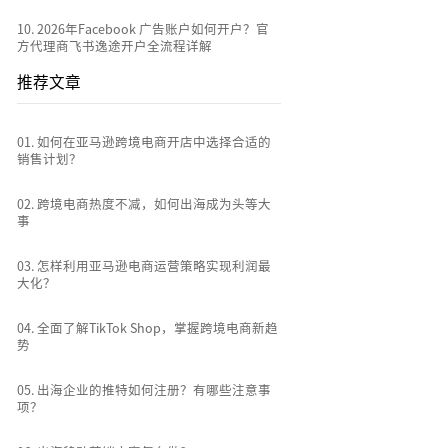
10
.
2026年Facebook 广告账户如何开户？官
方代理商飞书逸途开户全流程详解
推荐文章
0
1
.
如何在亚马逊跨境电商开店中选择合适的
销售计划？
0
2
.
跨境电商热度不减，如何出海成为头等大
事
0
3
.
怎样利用亚马逊电商运营策略实现利润最
大化？
0
4
.
全面了解TikTok Shop，掌握跨境电商新趋
势
0
5
.
出海企业的推特如何注册？有哪些注意事
项？