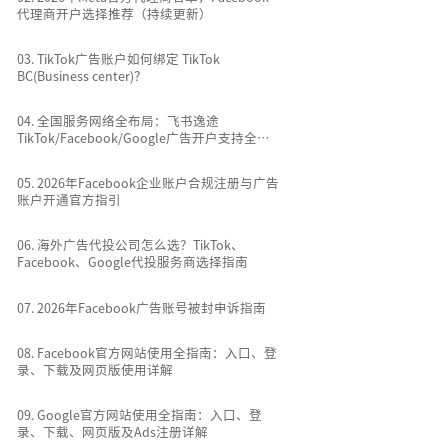
代理商开户选择推荐（持续更新）
0
3
.
TikTok广告账户如何绑定 TikTok
BC(Business center)？
0
4
.
全国服务网络全布局：飞书逸途
TikTok/Facebook/Google广告开户支持全国
所有城市
0
5
.
2026年Facebook企业账户合规注册与广告
账户开通官方指引
0
6
.
海外广告代投公司怎么选？TikTok、
Facebook、Google代投服务商选择指南
0
7
.
2026年Facebook广告账号被封申诉指南
0
8
.
Facebook官方网站使用全指南：入口、登
录、下载及网页版使用详解
0
9
.
Google官方网站使用全指南：入口、登
录、下载、网页版及Ads注册详解