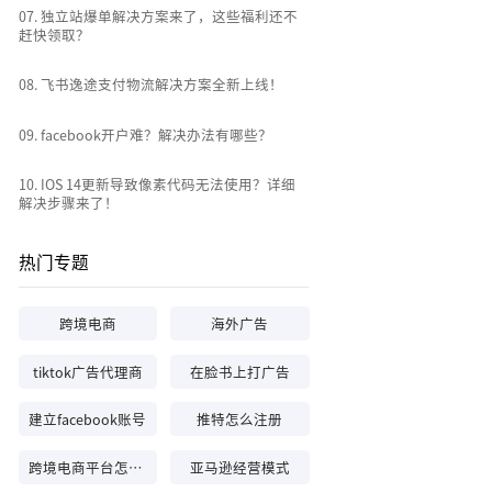
0
7
.
独立站爆单解决方案来了，这些福利还不
赶快领取？
0
8
.
飞书逸途支付物流解决方案全新上线！
0
9
.
facebook开户难？解决办法有哪些？
10
.
IOS 14更新导致像素代码无法使用？详细
解决步骤来了！
热门专题
跨境电商
海外广告
tiktok广告代理商
在脸书上打广告
建立facebook账号
推特怎么注册
跨境电商平台怎么做
亚马逊经营模式