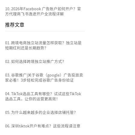
10
.
2026年Facebook 广告账户如何开户？官
方代理商飞书逸途开户全流程详解
推荐文章
0
1
.
跨境电商独立站流量怎样获取？独立站是
短期红利还是长期趋势？
0
2
.
如何选择跨境独立站推广方式？
0
3
.
谷歌推广|关于谷歌（google）广告投放卖
家必看！3步轻松完成谷歌广告身份验证
0
4
.
TikTok选品工具有哪些？试试这些TikTok
选品工具，让你的运营更高效！
0
5
.
为什么越来越多的企业选择店铺托管？
0
6
.
深圳tiktok开户有难点？这些流程请注意