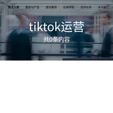
解决方案
服务与产品
成功案例
出海学院
合作伙伴
关于我们
tiktok运营
案
产品
们
TikTok Shop
出海培训
品牌介绍
独立站
开店/建站
品牌新闻
共
0
条内容
从商店创建，到策划广告投放和达人营销利用创
TikTok Shop课程 | 独立站课程 | 亚马逊课程
飞书逸途，成长型跨境电商运营解决方案
用个性化独立站高效承接兴趣流量跑通从拉新
TikTok Shop开店 | Shopify建站 | 亚马逊开
公司及品牌最新业务发展动态
意和达人实现TikTok爆炸性增长
复购的私域增长飞轮
达人营销
行业报告
媒介采买
TikTok达人 | Instagram达人 | Youtube达人
跨境电商市场研究、平台指南与选品分析
TikTok开户充值 | Facebook开户充值 | Googl
开户充值 | Pinterest开户充值