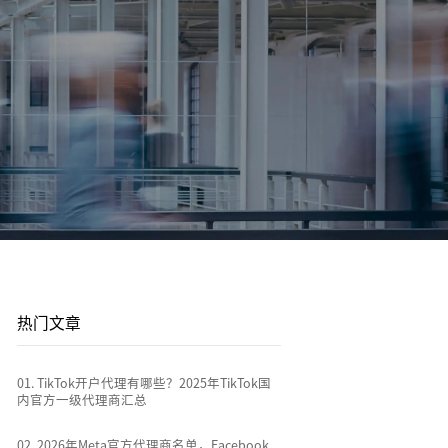
平台站
广告投放
平台资讯
到
店
通过关键词策略、平台广告优化和流量加权撬动
1v1投放顾问 | AI智能投放 | 海外广告代投
跨境电商行业热点新闻消息
排名
全链路代运营
e
TikTok Shop代运营 | 独立站代运营 | 平台站代运
营
热门文章
0
1
.
TikTok开户代理有哪些？2025年TikTok国
内官方一级代理商汇总
0
2
.
2026年Meta官方代理商名单，Facebook