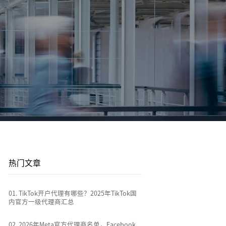
登录/注册
登录/注册
平台站
广告投放
平台资讯
到
店
通过关键词策略、平台广告优化和流量加权撬动
1v1投放顾问 | AI智能投放 | 海外广告代投
跨境电商行业热点新闻消息
排名
全链路代运营
e
TikTok Shop代运营 | 独立站代运营 | 平台站代运
营
热门文章
0
1
.
TikTok开户代理有哪些？2025年TikTok国
内官方一级代理商汇总
0
2
.
2026年Meta官方代理商名单，Facebook