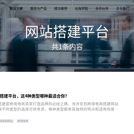
解决方案
服务与产品
成功案例
出海学院
合作伙伴
关于我们
网站搭建平台
案
产品
们
TikTok Shop
出海培训
品牌介绍
独立站
开店/建站
品牌新闻
共
1
条内容
从商店创建，到策划广告投放和达人营销利用创
TikTok Shop课程 | 独立站课程 | 亚马逊课程
飞书逸途，成长型跨境电商运营解决方案
用个性化独立站高效承接兴趣流量跑通从拉新
TikTok Shop开店 | Shopify建站 | 亚马逊开
公司及品牌最新业务发展动态
意和达人实现TikTok爆炸性增长
复购的私域增长飞轮
达人营销
行业报告
媒介采买
TikTok达人 | Instagram达人 | Youtube达人
跨境电商市场研究、平台指南与选品分析
TikTok开户充值 | Facebook开户充值 | Googl
开户充值 | Pinterest开户充值
搭建平台，这4种类型哪种最适合你？
搭建是跨境电商卖家打造品牌的必经之路，当涉及到跨境电商搭建网站
种不同类型的选择可供考虑，每种类型都有其独特的特点和适用场景，
质和需求的跨境电商卖家。本文将为各位卖家介绍四种搭建网站平台类
一个全面的了解。
境电商网站
跨境电商