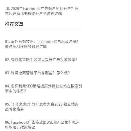
10
.
2026年Facebook 广告账户如何开户？官
方代理商飞书逸途开户全流程详解
推荐文章
0
1
.
海外营销攻略：facebook脸书怎么注册？
最详细创建账号教程讲解
0
2
.
有哪些策略手段可以提升广告投放效率？
0
3
.
跨境电商营销平台有哪些？怎么做？
0
4
.
怎样利用SEO策略提高外贸独立站在搜索引
擎中的排名？
0
5
.
飞书逸途x华为开发者大会2023|独立站的
品牌化格局
0
6
.
Facebook广告投放|DDSL和对公银行帐户
打款验证政策解读