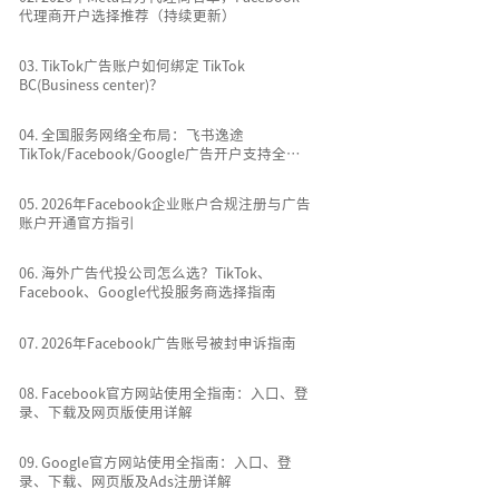
代理商开户选择推荐（持续更新）
0
3
.
TikTok广告账户如何绑定 TikTok
BC(Business center)？
0
4
.
全国服务网络全布局：飞书逸途
TikTok/Facebook/Google广告开户支持全国
所有城市
0
5
.
2026年Facebook企业账户合规注册与广告
账户开通官方指引
0
6
.
海外广告代投公司怎么选？TikTok、
Facebook、Google代投服务商选择指南
0
7
.
2026年Facebook广告账号被封申诉指南
0
8
.
Facebook官方网站使用全指南：入口、登
录、下载及网页版使用详解
0
9
.
Google官方网站使用全指南：入口、登
录、下载、网页版及Ads注册详解