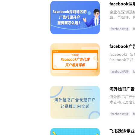
faceboo
企业在深圳选f
算、合规性、
准挑选可靠服务
facebook代理
faceboo
faceboo
faceboo
步骤、设置广
年，具有丰富
facebook代理
海外脸书广告
海外脸书广告
术支持以及合规
和广告账户，
开户，可获得
facebook代理
飞书逸途专业