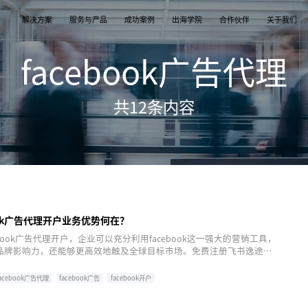
解决方案
服务与产品
成功案例
出海学院
合作伙伴
关于我们
facebook广告代理
案
产品
们
TikTok Shop
出海培训
品牌介绍
独立站
开店/建站
品牌新闻
共
12
条内容
从商店创建，到策划广告投放和达人营销利用创
TikTok Shop课程 | 独立站课程 | 亚马逊课程
飞书逸途，成长型跨境电商运营解决方案
用个性化独立站高效承接兴趣流量跑通从拉新
TikTok Shop开店 | Shopify建站 | 亚马逊开
公司及品牌最新业务发展动态
意和达人实现TikTok爆炸性增长
复购的私域增长飞轮
达人营销
行业报告
媒介采买
TikTok达人 | Instagram达人 | Youtube达人
跨境电商市场研究、平台指南与选品分析
TikTok开户充值 | Facebook开户充值 | Googl
开户充值 | Pinterest开户充值
ook广告代理开户业务优势何在？
ebook广告代理开户，企业可以充分利用facebook这一强大的营销工具，
品牌影响力，还能够更高效地触及全球目标市场。免费注册飞书逸途
ck，选择飞书逸途，可以帮助企业避免常见的错误，确保广告活动的成功执
facebook广告代理
facebook广告
facebook开户