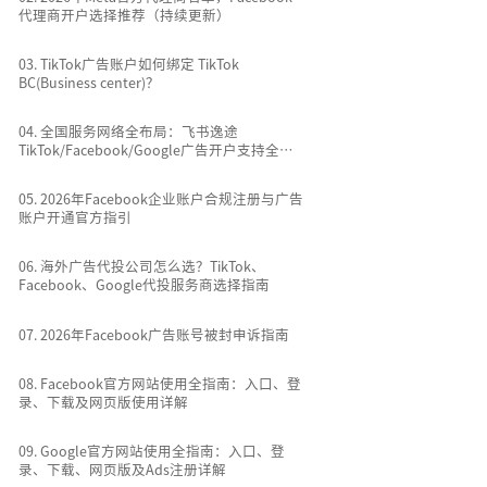
代理商开户选择推荐（持续更新）
0
3
.
TikTok广告账户如何绑定 TikTok
BC(Business center)？
0
4
.
全国服务网络全布局：飞书逸途
TikTok/Facebook/Google广告开户支持全国
所有城市
0
5
.
2026年Facebook企业账户合规注册与广告
账户开通官方指引
0
6
.
海外广告代投公司怎么选？TikTok、
Facebook、Google代投服务商选择指南
0
7
.
2026年Facebook广告账号被封申诉指南
0
8
.
Facebook官方网站使用全指南：入口、登
录、下载及网页版使用详解
0
9
.
Google官方网站使用全指南：入口、登
录、下载、网页版及Ads注册详解