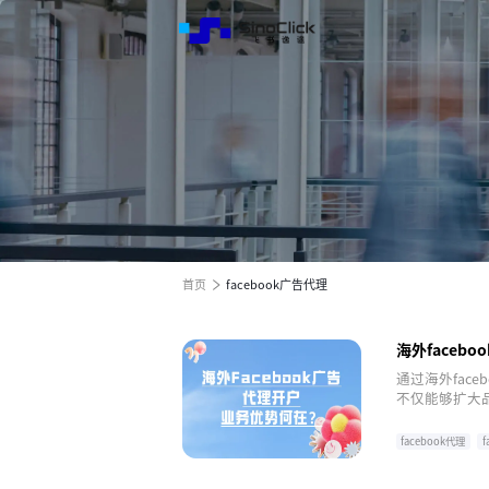
解决方
服务与
关于我
跨境电商全渠道效果营销
跨境电商全渠道效果营销
跨境电商全渠道效果营销
全球电商增长之旅
全球电商增长之旅
全球电商增长之旅
首页
facebook广告代理
海外faceb
通过海外fac
不仅能够扩大
SinoCli
行。
facebook代理