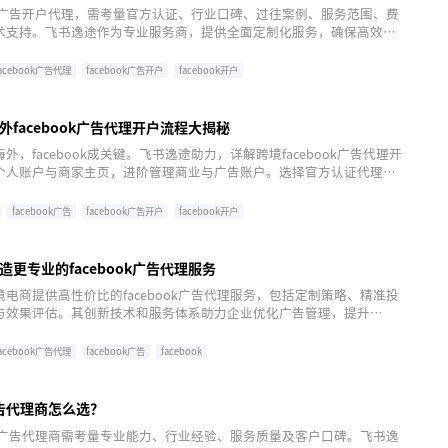
ook广告开户代理，需考量官方认证、行业口碑、过往案例、服务范围、费
术支持。飞书逸途作为专业服务商，提供全面定制化服务，确保高效营
飞书逸途，共创精准广告投放新篇章。
facebook广告代理
facebook广告开户
facebook开户
facebook广告代理开户流程大揭秘
外，facebook成关键。飞书逸途助力，详解跨境facebook广告代理开
个人账户与商家主页，进阶管理商业与广告账户。选择官方认证代理，
简化流程，提供定制化策略与技术支持，跨越市场障碍，精准营销，最
击注册，共启全球营销新篇章。
facebook广告
facebook广告开户
facebook开户
更专业的facebook广告代理服务
电商提供高性价比的facebook广告代理服务，包括定制策略、精准投
与效果评估。其创新技术和服务体系助力企业优化广告管理，提升
，飞书逸途将持续优化服务，助力出海企业创造价值。点击注册，开启高
facebook广告代理
facebook广告
facebook
k广告代理商怎么选？
ook广告代理商需考量专业能力、行业经验、服务质量及客户口碑。飞书逸