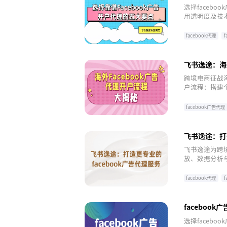
选择faceb
用透明度及技
销。点击注册
facebook代理
飞书逸途：海外
跨境电商征战海
户流程：搭建
如飞书逸途，
大化效果。点
facebook广告代理
飞书逸途：打造
飞书逸途为跨境
放、数据分析
ROI。未来
效广告之旅。
facebook代理
faceboo
选择faceb