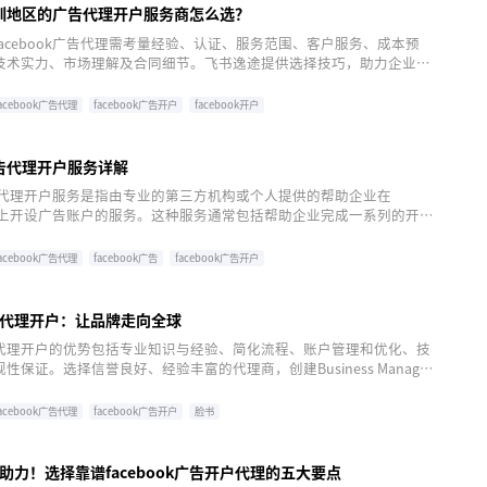
k深圳地区的广告代理开户服务商怎么选？
acebook广告代理需考量经验、认证、服务范围、客户服务、成本预
技术实力、市场理解及合同细节。飞书逸途提供选择技巧，助力企业精
商，注册飞书逸途SinoClick，为营销之路添保障。
facebook广告代理
facebook广告开户
facebook开户
k广告代理开户服务详解
k广告代理开户服务是指由专业的第三方机构或个人提供的帮助企业在
k平台上开设广告账户的服务。这种服务通常包括帮助企业完成一系列的开户
告账户以及提供后续的广告策略指导。飞书逸途深耕跨境电商行业多
的媒介采买服务经验，可以提供一站式代理服务。
facebook广告代理
facebook广告
facebook广告开户
代理开户：让品牌走向全球
代理开户的优势包括专业知识与经验、简化流程、账户管理和优化、技
性保证。选择信誉良好、经验丰富的代理商，创建Business Manager
设置支付方式即可完成开户流程。通过飞书逸途完成海外脸书广告代理
专业投放支持。
facebook广告代理
facebook广告开户
脸书
助力！选择靠谱facebook广告开户代理的五大要点