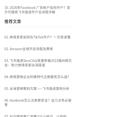
10
.
2026年Facebook 广告账户如何开户？官
方代理商飞书逸途开户全流程详解
推荐文章
0
1
.
跨境卖家如何在TikTok开户？一文就读懂
0
2
.
Amazon全球开店流程及费用
0
3
.
飞书逸途SinoClick受邀参展2023福州跨交
会：助力跨境卖家出海提速
0
4
.
跨境营销企业的推特代注册服务怎么选？
0
5
.
出海营销策划方案——飞书逸途案例分析
0
6
.
facebook怎么注册更安全？这几点务必留
意
0
7
.
社交媒体推广攻略|3个小技巧，让你的