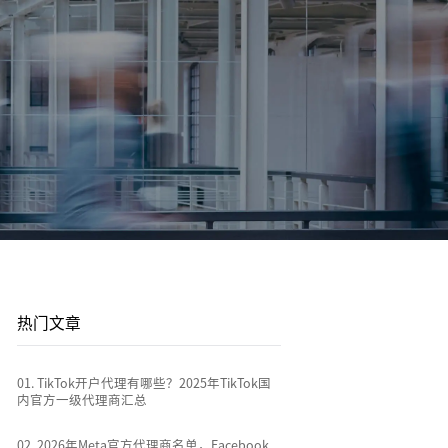
平台站
广告投放
平台资讯
到
店
通过关键词策略、平台广告优化和流量加权撬动
1v1投放顾问 | AI智能投放 | 海外广告代投
跨境电商行业热点新闻消息
排名
全链路代运营
e
TikTok Shop代运营 | 独立站代运营 | 平台站代运
营
热门文章
0
1
.
TikTok开户代理有哪些？2025年TikTok国
内官方一级代理商汇总
0
2
.
2026年Meta官方代理商名单，Facebook