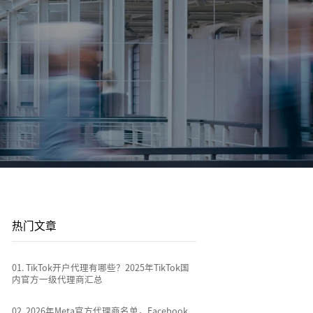
平台站
广告投放
平台资讯
到
店
通过关键词策略、平台广告优化和流量加权撬动
1v1投放顾问 | AI智能投放 | 海外广告代投
跨境电商行业热点新闻消息
排名
全链路代运营
e
TikTok Shop代运营 | 独立站代运营 | 平台站代运
营
热门文章
0
1
.
TikTok开户代理有哪些？2025年TikTok国
内官方一级代理商汇总
0
2
.
2026年Meta官方代理商名单，Facebook