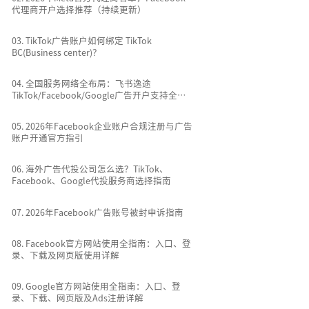
代理商开户选择推荐（持续更新）
0
3
.
TikTok广告账户如何绑定 TikTok
BC(Business center)？
0
4
.
全国服务网络全布局：飞书逸途
TikTok/Facebook/Google广告开户支持全国
所有城市
0
5
.
2026年Facebook企业账户合规注册与广告
账户开通官方指引
0
6
.
海外广告代投公司怎么选？TikTok、
Facebook、Google代投服务商选择指南
0
7
.
2026年Facebook广告账号被封申诉指南
0
8
.
Facebook官方网站使用全指南：入口、登
录、下载及网页版使用详解
0
9
.
Google官方网站使用全指南：入口、登
录、下载、网页版及Ads注册详解