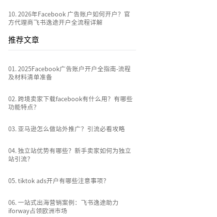
10
.
2026年Facebook 广告账户如何开户？官
方代理商飞书逸途开户全流程详解
推荐文章
0
1
.
2025Facebook广告账户开户全指南-流程
及材料清单准备
0
2
.
跨境卖家下载facebook有什么用？有哪些
功能特点？
0
3
.
亚马逊怎么做站外推广？引流必看攻略
0
4
.
独立站优势有哪些？新手卖家如何为独立
站引流？
0
5
.
tiktok ads开户有哪些注意事项？
0
6
.
一站式出海营销案例：飞书逸途助力
iforway占领欧洲市场