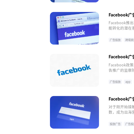
Faceboo
Faceboo
能转化的潜在客
目标时，可以
户”。
广告投放
跨境卖
Faceboo
Facebook
告推广的监察除
哪些？
广告投放
app
Facebo
对于刚开始接触
数，成为出海
槛高，需要花费
什么要在飞书
投放广告
广告投