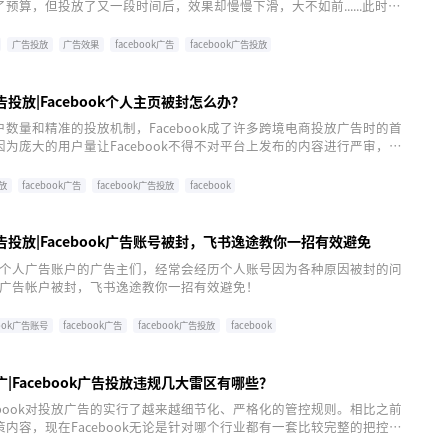
预算，但投放了又一段时间后，效果却慢慢下滑，大不如前......此时你
ok广告可能是出现了“疲劳”的情况，“疲劳”不是指你的广告，而是目标
你的同一条广告，出现了视觉疲劳。
广告投放
广告效果
facebook广告
facebook广告投放
广告投放|Facebook个人主页被封怎么办？
数量和精准的投放机制，Facebook成了许多跨境电商投放广告时的首
为庞大的用户量让Facebook不得不对平台上发布的内容进行严审，也
ebook广告主经常遇到主页帖子被封的情况。那么，Facebook个人主页
放
facebook广告
facebook广告投放
facebook
k广告投放|Facebook广告账号被封，飞书逸途教你一招有效避免
ook个人广告账户的广告主们，经常会经历个人账号因为各种原因被封的问
ook广告帐户被封，飞书逸途教你一招有效避免！
book广告账号
facebook广告
facebook广告投放
facebook
k推广|Facebook广告投放违规几大雷区有哪些？
ebook对投放广告的实行了越来越细节化、严格化的管控规则。相比之前
内容，现在Facebook无论是针对哪个行业都有一套比较完整的把控规
政策逐渐收紧的趋势对广告主来说，无疑会增加广告的投放难度。