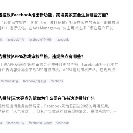
k广告投放|Facebook推出新功能，跨境卖家需要注意哪些方面？
k推出“转化潜在客户”优化目标，该目标将针对潜在客户的质量（即最有可
户）进行优化。在Ads Manager中广告主可以选择“潜在客户开发”
在广告组层级“广告投放优化目标”中选择“最有可能转化的潜在客
家
facebook广告
facebook广告投放
facebook
k广告投放|APP&游戏审核严格，违规热点有哪些？
政策明确APP&GAMING的审核会延伸并且更加严格，Facebook对于此类广
广告内容外亦会下载APP进行审核。APP&游戏审核严格，违规热点有
facebook广告
facebook广告投放
facebook
ok广告投放|三大亮点告诉你为什么要在飞书逸途投放广告
跨境出海业务的新玩家，Facebook凭借着高达20亿的月活跃用户
营销的“人气首选”。但其广告体系的政策规则复杂，投放系统学习门
大量时间学习。Facebook广告投放选择飞书逸途，三大亮点告诉你为
逸途投放广告。
放
facebook广告
facebook广告投放
facebook