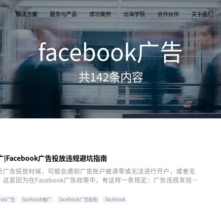
解决方案
服务与产品
成功案例
出海学院
合作伙伴
关于我们
facebook广告
案
产品
们
TikTok Shop
出海培训
品牌介绍
独立站
开店/建站
品牌新闻
共
142
条内容
从商店创建，到策划广告投放和达人营销利用创
TikTok Shop课程 | 独立站课程 | 亚马逊课程
飞书逸途，成长型跨境电商运营解决方案
用个性化独立站高效承接兴趣流量跑通从拉新
TikTok Shop开店 | Shopify建站 | 亚马逊开
公司及品牌最新业务发展动态
意和达人实现TikTok爆炸性增长
复购的私域增长飞轮
达人营销
行业报告
媒介采买
TikTok达人 | Instagram达人 | Youtube达人
跨境电商市场研究、平台指南与选品分析
TikTok开户充值 | Facebook开户充值 | Googl
开户充值 | Pinterest开户充值
推广|Facebook广告投放违规避坑指南
行广告投放时候，可能会遇到广告账户被清零或无法进行开户，或者无
这是因为在Facebook广告政策中，有这样一条规定：广告违规发现控
了便于大家更好的做好推广工作，飞书逸途为各位广告主们总结了
广告投放违规避坑指南。
book广告
facebook推广
facebook广告投放
facebook