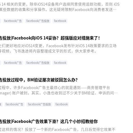
S 14 相关的变更，除非iOS14设备用户选择同意使用追踪功能，否则 iOS
止某些数据的收集和分享操作。这无疑将限制Facebook向消费者发送定
告效果的能力，对于Facebook广告主来说，所造成的影响无疑是巨大
facebook广告
facebook广告投放
facebook
广告投放|Facebook向iOS 14妥协？超强版应对措施来了！
更好地应对iOS14变更，Facebook发布针对iOS 14政策要求的立场
导视频，飞书逸途将内容整理成文字的形式，供大家参考。
facebook广告
facebook广告投放
facebook
k广告投放过程中，BM验证屡次被驳回怎么办？
程中，许多Facebook广告主最烦心的就是遇到——商务管理平台
s Manager) 账户被封。其实，小逸也收到过不少关于BM验证、申诉的问
飞书逸途将大家经常问到的BM验证、申诉等问题做了整理，希望能够帮助
ook广告主摆脱被封魔咒！
放
facebook广告
facebook广告投放
facebook
k广告投放|Facebook广告效果下滑？这几个小妙招教给你
这样的情况？投放了一个新的Facebook广告，几日后觉得它效果不