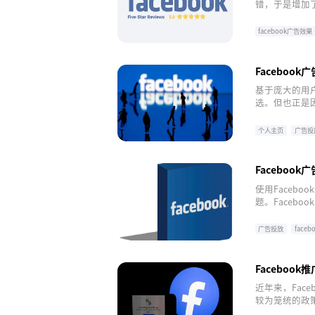
错，于是增加了
的Facebo
用户多次看到
facebook广告效果
facebook
Facebook
基于庞大的用户
选。但也正是因
导致许多Fac
被封怎么办？
个人主页
广告投
Faceboo
使用Faceb
题。Faceb
广告投放
face
Faceboo
近年来，Fac
较为笼统的政策
则。然而这种