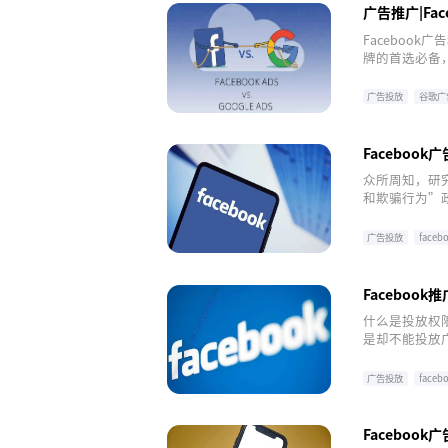
广告推广|Fa
化?
Faceboo
牌的首选必备
Facebook
广告投放
谷歌广
Facebo
众所周知，研究
和欺骗行为”
味着，透过免费
会被拒登。
广告投放
face
Faceboo
什么是投放权限
是却不能投放
广告投放
face
Facebook