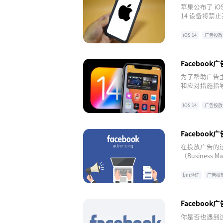
苹果公布了 iO
14 设备将禁
向广告和衡量广
的。
iOS 14
广告投放
Facebook
为了帮助广告主们
和应对措施指
iOS 14
广告投放
Faceboo
在投放广告的过
（Busines
题。为此, 
各位Faceb
bm验证
广告投
Faceboo
你是否也遇到过