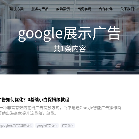
解决方案
服务与产品
成功案例
出海学院
合作伙伴
关于我们
google展示广告
案
产品
们
TikTok Shop
出海培训
品牌介绍
独立站
开店/建站
品牌新闻
共
1
条内容
从商店创建，到策划广告投放和达人营销利用创
TikTok Shop课程 | 独立站课程 | 亚马逊课程
飞书逸途，成长型跨境电商运营解决方案
用个性化独立站高效承接兴趣流量跑通从拉新
TikTok Shop开店 | Shopify建站 | 亚马逊开
公司及品牌最新业务发展动态
意和达人实现TikTok爆炸性增长
复购的私域增长飞轮
达人营销
行业报告
媒介采买
TikTok达人 | Instagram达人 | Youtube达人
跨境电商市场研究、平台指南与选品分析
TikTok开户充值 | Facebook开户充值 | Googl
开户充值 | Pinterest开户充值
展示广告如何优化？0基础小白保姆级教程
告是一种非常有效的在线广告投放方式，飞书逸途Google智能广告操作简
帮助出海商家提升流量和订单量。
google展示广告如何优化
google广告优化
广告优化
gle