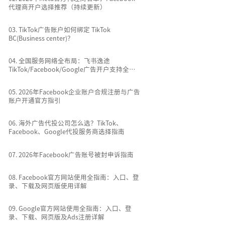
代理商开户选择推荐（持续更新）
0
3
.
TikTok广告账户如何绑定 TikTok
BC(Business center)？
0
4
.
全国服务网络全布局：飞书逸途
TikTok/Facebook/Google广告开户支持全国
所有城市
0
5
.
2026年Facebook企业账户合规注册与广告
账户开通官方指引
0
6
.
海外广告代投公司怎么选？TikTok、
Facebook、Google代投服务商选择指南
0
7
.
2026年Facebook广告账号被封申诉指南
0
8
.
Facebook官方网站使用全指南：入口、登
录、下载及网页版使用详解
0
9
.
Google官方网站使用全指南：入口、登
录、下载、网页版及Ads注册详解