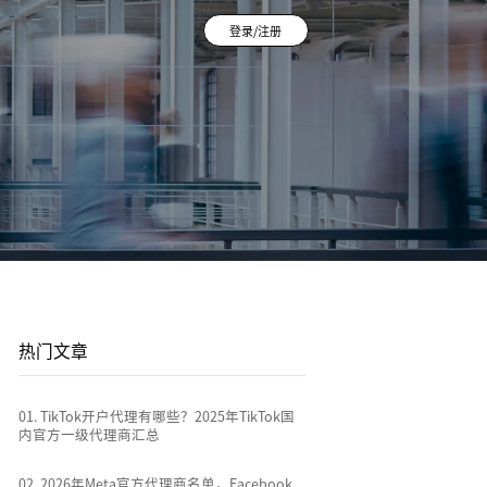
登录/注册
登录/注册
平台站
广告投放
平台资讯
到
店
通过关键词策略、平台广告优化和流量加权撬动
1v1投放顾问 | AI智能投放 | 海外广告代投
跨境电商行业热点新闻消息
排名
全链路代运营
e
TikTok Shop代运营 | 独立站代运营 | 平台站代运
营
热门文章
0
1
.
TikTok开户代理有哪些？2025年TikTok国
内官方一级代理商汇总
0
2
.
2026年Meta官方代理商名单，Facebook