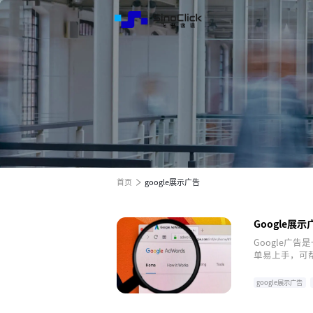
解决方
服务与
关于我
跨境电商全渠道效果营销
跨境电商全渠道效果营销
跨境电商全渠道效果营销
全球电商增长之旅
全球电商增长之旅
全球电商增长之旅
首页
google展示广告
Google
Google广
单易上手，可
google展示广告
google广告
goo