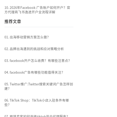
10
.
2026年Facebook 广告账户如何开户？官
方代理商飞书逸途开户全流程详解
推荐文章
0
1
.
出海移动营销方案怎么做？
0
2
.
品牌出海遇到的挑战和应对策略分析
0
3
.
facebook开户怎么收费？有哪些注意点？
0
4
.
facebook广告有哪些功能值得关注？
0
5
.
Twitter推广:Twitter搜索关键词广告怎样创
建？
0
6
.
TikTok Shop：TikTok小店入驻条件有哪
些？
0
7
.
跨境卖家如何选择tiktok开户代理服务？