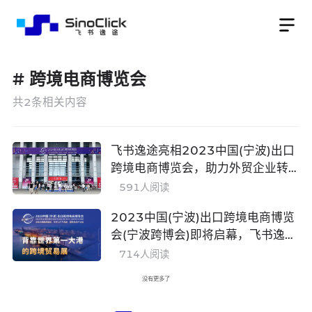
#
跨境电商博览会
共
2
条相关内容
飞书逸途亮相2023中国(宁波)出口
跨境电商博览会，助力外贸企业转
型升级
591
人阅读
2023中国(宁波)出口跨境电商博览
会(宁波跨博会)即将启幕，飞书逸途
邀您逛展
714
人阅读
没有更多了