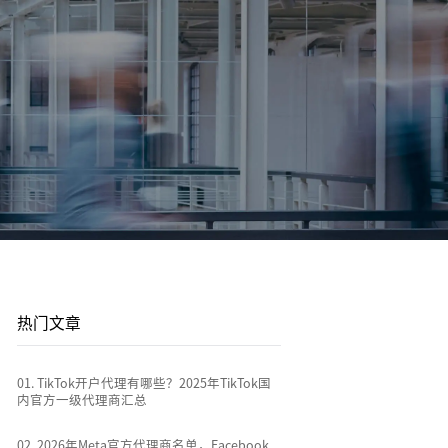
登录/注册
登录/注册
平台站
广告投放
平台资讯
到
店
通过关键词策略、平台广告优化和流量加权撬动
1v1投放顾问 | AI智能投放 | 海外广告代投
跨境电商行业热点新闻消息
排名
全链路代运营
e
TikTok Shop代运营 | 独立站代运营 | 平台站代运
营
热门文章
0
1
.
TikTok开户代理有哪些？2025年TikTok国
内官方一级代理商汇总
0
2
.
2026年Meta官方代理商名单，Facebook