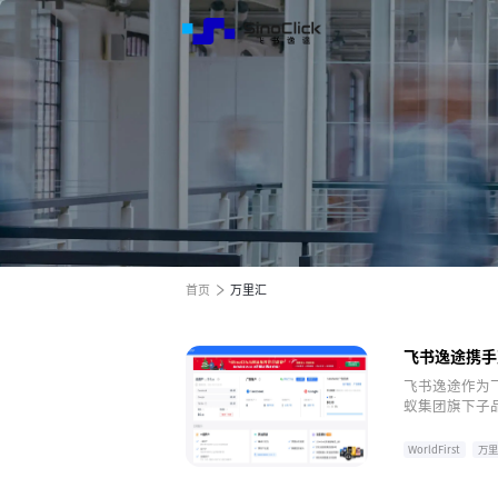
解决方
服务与
关于我
跨境电商全渠道效果营销
跨境电商全渠道效果营销
跨境电商全渠道效果营销
全球电商增长之旅
全球电商增长之旅
全球电商增长之旅
首页
万里汇
飞书逸途携手万
飞书逸途作为
蚁集团旗下子品
的方法。所有
里汇（World
WorldFirst
万里