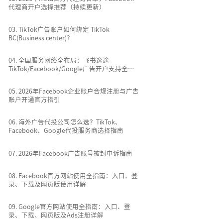
代理商开户选择推荐（持续更新）
0
3
.
TikTok广告账户如何绑定 TikTok
BC(Business center)？
0
4
.
全国服务网络全布局：飞书逸途
TikTok/Facebook/Google广告开户支持全国
所有城市
0
5
.
2026年Facebook企业账户合规注册与广告
账户开通官方指引
0
6
.
海外广告代投公司怎么选？TikTok、
Facebook、Google代投服务商选择指南
0
7
.
2026年Facebook广告账号被封申诉指南
0
8
.
Facebook官方网站使用全指南：入口、登
录、下载及网页版使用详解
0
9
.
Google官方网站使用全指南：入口、登
录、下载、网页版及Ads注册详解