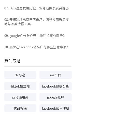
0
7
.
飞书逸途发展历程、业务范围及获奖经历
0
8
.
开拓跨境电商巴西市场，怎样应用选品攻
略与品类情报工具？
0
9
.
google广告账户开户流程步骤有哪些？
10
.
品牌在facebook做推广有哪些注意事项？
热门专题
亚马逊
ins平台
tiktok独立站
facebook数据分析
亚马逊电商
google账户
选品指南
facebook如何注册