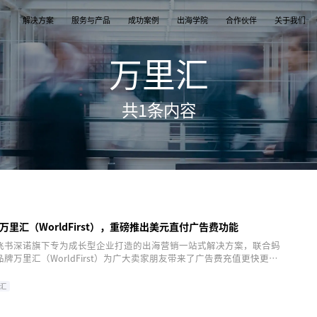
解决方案
服务与产品
成功案例
出海学院
合作伙伴
关于我们
万里汇
案
产品
们
TikTok Shop
出海培训
品牌介绍
独立站
开店/建站
品牌新闻
共
1
条内容
从商店创建，到策划广告投放和达人营销利用创
TikTok Shop课程 | 独立站课程 | 亚马逊课程
飞书逸途，成长型跨境电商运营解决方案
用个性化独立站高效承接兴趣流量跑通从拉新
TikTok Shop开店 | Shopify建站 | 亚马逊开
公司及品牌最新业务发展动态
意和达人实现TikTok爆炸性增长
复购的私域增长飞轮
达人营销
行业报告
媒介采买
TikTok达人 | Instagram达人 | Youtube达人
跨境电商市场研究、平台指南与选品分析
TikTok开户充值 | Facebook开户充值 | Googl
开户充值 | Pinterest开户充值
里汇（WorldFirst），重磅推出美元直付广告费功能
飞书深诺旗下专为成长型企业打造的出海营销一站式解决方案，联合蚂
牌万里汇（WorldFirst）为广大卖家朋友带来了广告费充值更快更省
使用飞书逸途进行广告投放的卖家朋友都可以在飞书后台，选择使用万
First）进行美元付款啦！
汇