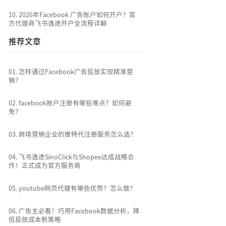
10
.
2026年Facebook 广告账户如何开户？官
方代理商飞书逸途开户全流程详解
推荐文章
0
1
.
怎样通过Facebook广告投放实现精准营
销？
0
2
.
facebook账户注册有哪些难点？如何避
免？
0
3
.
跨境营销企业的推特代注册服务怎么选？
0
4
.
飞书逸途SinoClick与Shopee达成战略合
作！正式成为官方服务商
0
5
.
youtube网页代理有哪些优势？怎么做？
0
6
.
广告主必看！巧用Facebook数据分析，降
低投放成本新策略