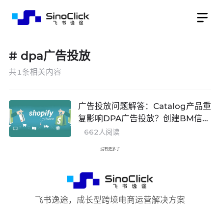
#
dpa广告投放
共
1
条相关内容
广告投放问题解答：Catalog产品重
复影响DPA广告投放？创建BM信息
重复可行吗？
662
人阅读
没有更多了
飞书逸途，成长型跨境电商运营解决方案