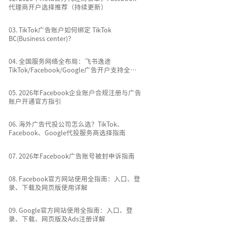
代理商开户选择推荐（持续更新）
0
3
.
TikTok广告账户如何绑定 TikTok
BC(Business center)？
0
4
.
全国服务网络全布局：飞书逸途
TikTok/Facebook/Google广告开户支持全国
所有城市
0
5
.
2026年Facebook企业账户合规注册与广告
账户开通官方指引
0
6
.
海外广告代投公司怎么选？TikTok、
Facebook、Google代投服务商选择指南
0
7
.
2026年Facebook广告账号被封申诉指南
0
8
.
Facebook官方网站使用全指南：入口、登
录、下载及网页版使用详解
0
9
.
Google官方网站使用全指南：入口、登
录、下载、网页版及Ads注册详解