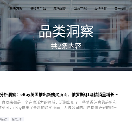
解决方案
服务与产品
成功案例
出海学院
合作伙伴
关于我们
品类洞察
案
产品
们
TikTok Shop
出海培训
品牌介绍
独立站
开店/建站
品牌新闻
共
2
条内容
从商店创建，到策划广告投放和达人营销利用创
TikTok Shop课程 | 独立站课程 | 亚马逊课程
飞书逸途，成长型跨境电商运营解决方案
用个性化独立站高效承接兴趣流量跑通从拉新
TikTok Shop开店 | Shopify建站 | 亚马逊开
公司及品牌最新业务发展动态
意和达人实现TikTok爆炸性增长
复购的私域增长飞轮
达人营销
行业报告
媒介采买
TikTok达人 | Instagram达人 | Youtube达人
跨境电商市场研究、平台指南与选品分析
TikTok开户充值 | Facebook开户充值 | Googl
开户充值 | Pinterest开户充值
分析洞察：eBay英国推出新购买页面、俄罗斯Q1酒精销量增长2.
一直以来都是一个充满活力的领域，近期出现了一些值得注意的趋势和
在英国，eBay推出了全新的购买页面，为该公司的用户提供更好的购物
斯，第一季度的酒精销售额同比增长了2.7％。
商品类
品类分析