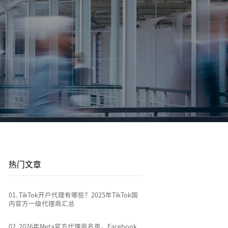
登录/注册
登录/注册
平台站
广告投放
平台资讯
到
店
通过关键词策略、平台广告优化和流量加权撬动
1v1投放顾问 | AI智能投放 | 海外广告代投
跨境电商行业热点新闻消息
排名
全链路代运营
e
TikTok Shop代运营 | 独立站代运营 | 平台站代运
营
热门文章
0
1
.
TikTok开户代理有哪些？2025年TikTok国
内官方一级代理商汇总
0
2
.
2026年Meta官方代理商名单，Facebook