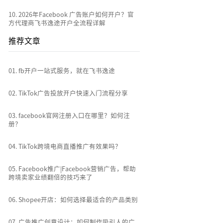
10
.
2026年Facebook 广告账户如何开户？官
方代理商飞书逸途开户全流程详解
推荐文章
0
1
.
fb开户一站式服务，就在飞书逸途
0
2
.
TikTok广告投放开户快速入门流程分享
0
3
.
facebook官网注册入口在哪里？如何注
册？
0
4
.
TikTok跨境电商直播推广有效果吗？
0
5
.
Facebook推广|Facebook营销广告，帮助
跨境卖家业绩翻倍的技巧来了
0
6
.
Shopee开店：如何选择最适合的产品类别
0
7
.
广告推广创意设计：如何制作吸引人的广