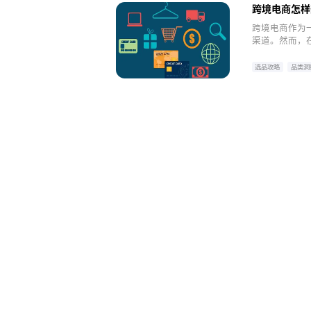
跨境电商怎样
跨境电商作为
渠道。然而，
飞书逸途品类
到高潜力的“
选品攻略
品类洞