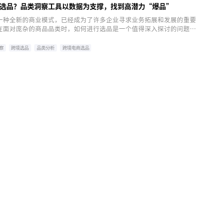
选品？品类洞察工具以数据为支撑，找到高潜力“爆品”
一种全新的商业模式，已经成为了许多企业寻求业务拓展和发展的重要
在面对庞杂的商品品类时，如何进行选品是一个值得深入探讨的问题。
洞察工具可以作为一种有效的帮助，通过数据分析和市场趋势预测，找
爆品”，从而实现更好的经营效果。
察
跨境选品
品类分析
跨境电商选品