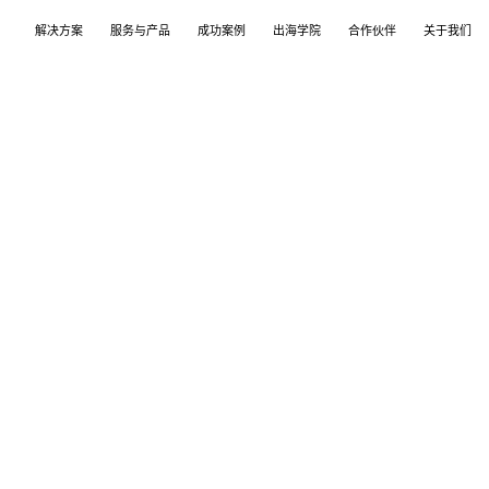
解决方案
服务与产品
成功案例
出海学院
合作伙伴
关于我们
案
产品
们
TikTok Shop
出海培训
品牌介绍
独立站
开店/建站
品牌新闻
从商店创建，到策划广告投放和达人营销利用创
TikTok Shop课程 | 独立站课程 | 亚马逊课程
飞书逸途，成长型跨境电商运营解决方案
用个性化独立站高效承接兴趣流量跑通从拉新
TikTok Shop开店 | Shopify建站 | 亚马逊开
公司及品牌最新业务发展动态
意和达人实现TikTok爆炸性增长
复购的私域增长飞轮
达人营销
行业报告
媒介采买
TikTok达人 | Instagram达人 | Youtube达人
跨境电商市场研究、平台指南与选品分析
TikTok开户充值 | Facebook开户充值 | Goog
开户充值 | Pinterest开户充值