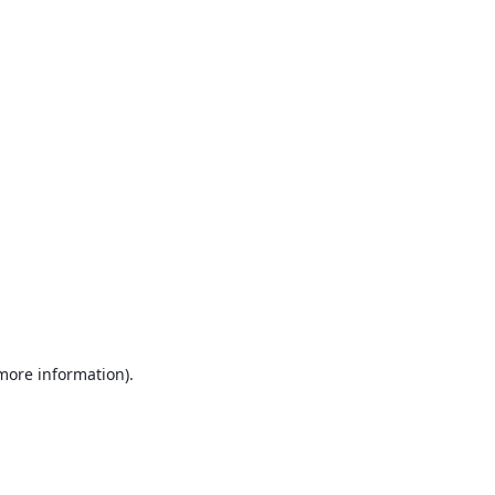
 more information)
.