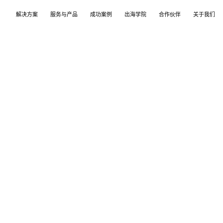
解决方案
服务与产品
成功案例
出海学院
合作伙伴
关于我们
案
产品
们
TikTok Shop
出海培训
品牌介绍
独立站
开店/建站
品牌新闻
从商店创建，到策划广告投放和达人营销利用创
TikTok Shop课程 | 独立站课程 | 亚马逊课程
飞书逸途，成长型跨境电商运营解决方案
用个性化独立站高效承接兴趣流量跑通从拉新
TikTok Shop开店 | Shopify建站 | 亚马逊开
公司及品牌最新业务发展动态
意和达人实现TikTok爆炸性增长
复购的私域增长飞轮
达人营销
行业报告
媒介采买
TikTok达人 | Instagram达人 | Youtube达人
跨境电商市场研究、平台指南与选品分析
TikTok开户充值 | Facebook开户充值 | Googl
开户充值 | Pinterest开户充值