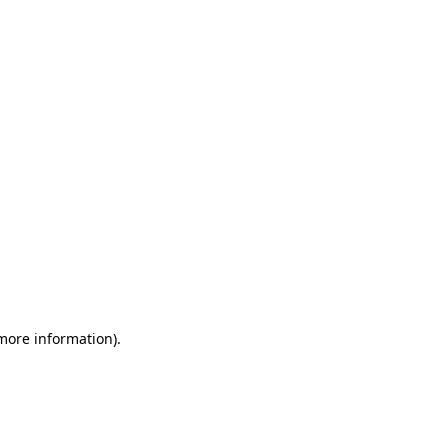
 more information)
.