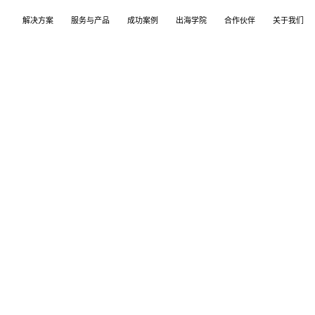
解决方案
服务与产品
成功案例
出海学院
合作伙伴
关于我们
案
产品
们
TikTok Shop
出海培训
品牌介绍
独立站
开店/建站
品牌新闻
从商店创建，到策划广告投放和达人营销利用创
TikTok Shop课程 | 独立站课程 | 亚马逊课程
飞书逸途，成长型跨境电商运营解决方案
用个性化独立站高效承接兴趣流量跑通从拉新
TikTok Shop开店 | Shopify建站 | 亚马逊开
公司及品牌最新业务发展动态
意和达人实现TikTok爆炸性增长
复购的私域增长飞轮
达人营销
行业报告
媒介采买
TikTok达人 | Instagram达人 | Youtube达人
跨境电商市场研究、平台指南与选品分析
TikTok开户充值 | Facebook开户充值 | Googl
开户充值 | Pinterest开户充值