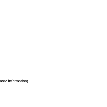
 more information)
.