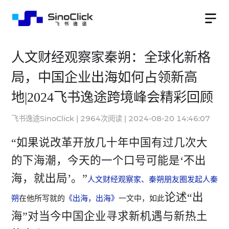
人文财经观察家秦朔：全球化新格
局，中国企业出海如何占领新高
地|2024飞书逸途跨境峰会精彩回顾
飞书逸途SinoClick
|
2964
次阅读
|
2024-08-20 14:46:07
“如果说改革开放几十年中国有过几次大
的下海潮，今天的一个口号可能是‘不出
海，就出局’。”
人文财经观察家、秦朔朋友圈发起人秦
论述“出
朔
在他所写就的
《出海，出海》
一文中，如此
海”对当今中国企业寻求新机遇与新热土