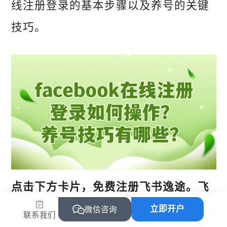
线注册登录的基本步骤以及养号的关键
技巧。
点击下方卡片，免费注册飞书逸途。飞
书逸途专为成长型跨境电商品牌提供的
立即开户
微信咨询
联系我们