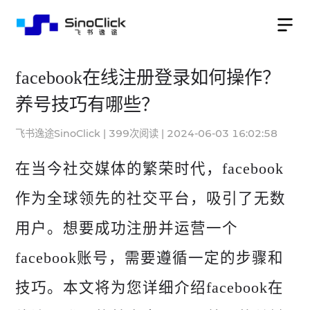
facebook在线注册登录如何操作？
养号技巧有哪些？
飞书逸途SinoClick
|
399
次阅读
|
2024-06-03 16:02:58
在当今社交媒体的繁荣时代，facebook
作为全球领先的社交平台，吸引了无数
用户。想要成功注册并运营一个
facebook账号，需要遵循一定的步骤和
技巧。本文将为您详细介绍facebook在