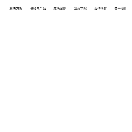
解决方案
服务与产品
成功案例
出海学院
合作伙伴
关于我们
案
产品
们
TikTok Shop
出海培训
品牌介绍
独立站
开店/建站
品牌新闻
从商店创建，到策划广告投放和达人营销利用创
TikTok Shop课程 | 独立站课程 | 亚马逊课程
飞书逸途，成长型跨境电商运营解决方案
用个性化独立站高效承接兴趣流量跑通从拉新
TikTok Shop开店 | Shopify建站 | 亚马逊开
公司及品牌最新业务发展动态
意和达人实现TikTok爆炸性增长
复购的私域增长飞轮
达人营销
行业报告
媒介采买
TikTok达人 | Instagram达人 | Youtube达人
跨境电商市场研究、平台指南与选品分析
TikTok开户充值 | Facebook开户充值 | Googl
开户充值 | Pinterest开户充值