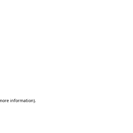
 more information)
.