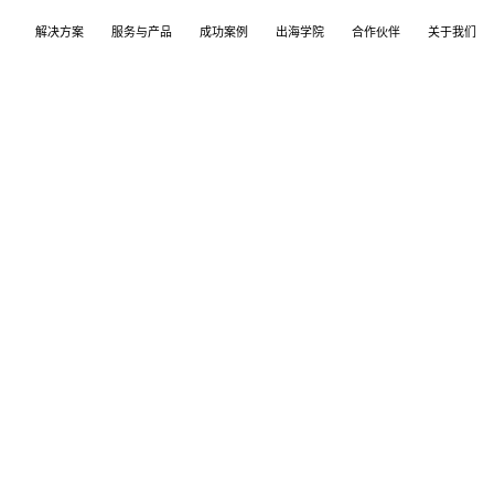
解决方案
服务与产品
成功案例
出海学院
合作伙伴
关于我们
案
产品
们
TikTok Shop
出海培训
品牌介绍
独立站
开店/建站
品牌新闻
从商店创建，到策划广告投放和达人营销利用创
TikTok Shop课程 | 独立站课程 | 亚马逊课程
飞书逸途，成长型跨境电商运营解决方案
用个性化独立站高效承接兴趣流量跑通从拉新
TikTok Shop开店 | Shopify建站 | 亚马逊开
公司及品牌最新业务发展动态
意和达人实现TikTok爆炸性增长
复购的私域增长飞轮
达人营销
行业报告
媒介采买
TikTok达人 | Instagram达人 | Youtube达人
跨境电商市场研究、平台指南与选品分析
TikTok开户充值 | Facebook开户充值 | Googl
开户充值 | Pinterest开户充值