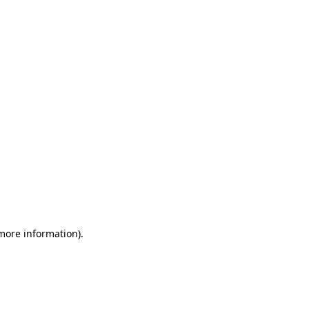
 more information)
.