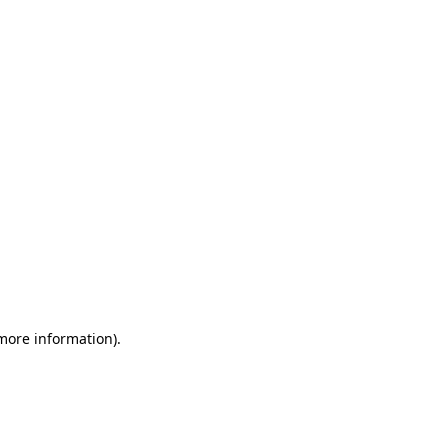
 more information)
.