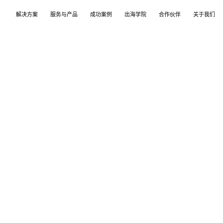
解决方案
服务与产品
成功案例
出海学院
合作伙伴
关于我们
案
产品
们
TikTok Shop
出海培训
品牌介绍
独立站
开店/建站
品牌新闻
从商店创建，到策划广告投放和达人营销利用创
TikTok Shop课程 | 独立站课程 | 亚马逊课程
飞书逸途，成长型跨境电商运营解决方案
用个性化独立站高效承接兴趣流量跑通从拉新
TikTok Shop开店 | Shopify建站 | 亚马逊开
公司及品牌最新业务发展动态
意和达人实现TikTok爆炸性增长
复购的私域增长飞轮
达人营销
行业报告
媒介采买
TikTok达人 | Instagram达人 | Youtube达人
跨境电商市场研究、平台指南与选品分析
TikTok开户充值 | Facebook开户充值 | Googl
开户充值 | Pinterest开户充值