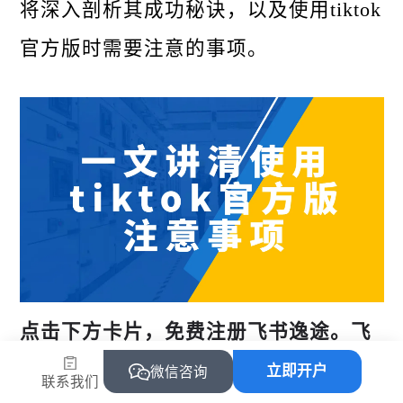
将深入剖析其成功秘诀，以及使用tiktok
官方版时需要注意的事项。
点击下方卡片，免费注册飞书逸途。飞
书逸途提供全方位的媒介采买服务，旨
立即开户
微信咨询
联系我们