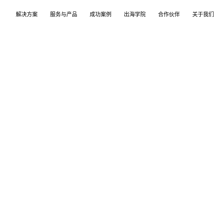
解决方案
服务与产品
成功案例
出海学院
合作伙伴
关于我们
案
产品
们
TikTok Shop
出海培训
品牌介绍
独立站
开店/建站
品牌新闻
从商店创建，到策划广告投放和达人营销利用创
TikTok Shop课程 | 独立站课程 | 亚马逊课程
飞书逸途，成长型跨境电商运营解决方案
用个性化独立站高效承接兴趣流量跑通从拉新
TikTok Shop开店 | Shopify建站 | 亚马逊开
公司及品牌最新业务发展动态
意和达人实现TikTok爆炸性增长
复购的私域增长飞轮
达人营销
行业报告
媒介采买
TikTok达人 | Instagram达人 | Youtube达人
跨境电商市场研究、平台指南与选品分析
TikTok开户充值 | Facebook开户充值 | Googl
开户充值 | Pinterest开户充值