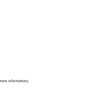
 more information)
.