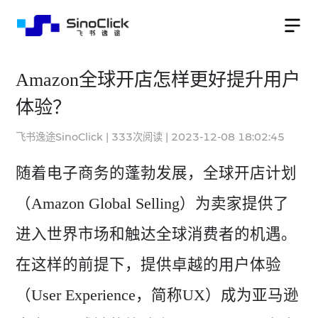
Amazon全球开店怎样更好提升用户
体验？
飞书逸途SinoClick
|
333
次阅读
|
2023-12-08 18:02:45
随着电子商务的蓬勃发展，全球开店计划
（Amazon Global Selling）为卖家提供了
进入世界市场和触达全球消费者的机遇。
在这样的前提下，提供卓越的用户体验
（User Experience，简称UX）成为亚马逊