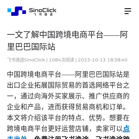
一文了解中国跨境电商平台——阿
里巴巴国际站
飞书逸途SinoClick
|
1084
次阅读
|
2023-10-13 18:38:40
中国跨境电商平台——阿里巴巴国际站是
出口企业拓展国际贸易的首选网络平台之
一，通过向海外买家展示、推广供应商的
企业和产品，进而获得贸易商机和订单。
本文将介绍该平台的特点、优势。想要在
跨境电商平台更好运营店铺，卖家可以
点