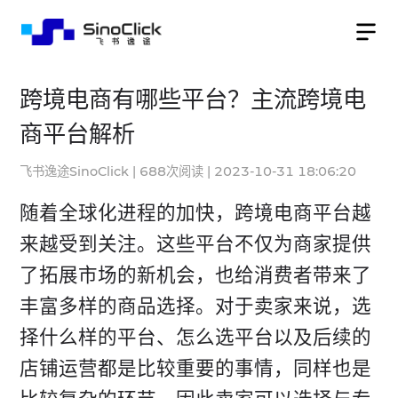
跨境电商有哪些平台？主流跨境电
商平台解析
飞书逸途SinoClick
|
688
次阅读
|
2023-10-31 18:06:20
随着全球化进程的加快，跨境电商平台越
来越受到关注。这些平台不仅为商家提供
了拓展市场的新机会，也给消费者带来了
丰富多样的商品选择。对于卖家来说，选
择什么样的平台、怎么选平台以及后续的
店铺运营都是比较重要的事情，同样也是