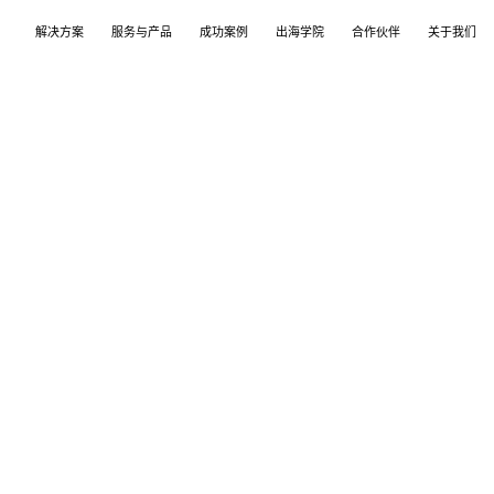
解决方案
服务与产品
成功案例
出海学院
合作伙伴
关于我们
案
产品
们
TikTok Shop
出海培训
品牌介绍
独立站
开店/建站
品牌新闻
从商店创建，到策划广告投放和达人营销利用创
TikTok Shop课程 | 独立站课程 | 亚马逊课程
飞书逸途，成长型跨境电商运营解决方案
用个性化独立站高效承接兴趣流量跑通从拉新
TikTok Shop开店 | Shopify建站 | 亚马逊开
公司及品牌最新业务发展动态
意和达人实现TikTok爆炸性增长
复购的私域增长飞轮
达人营销
行业报告
媒介采买
TikTok达人 | Instagram达人 | Youtube达人
跨境电商市场研究、平台指南与选品分析
TikTok开户充值 | Facebook开户充值 | Googl
开户充值 | Pinterest开户充值