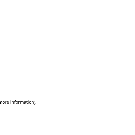
 more information)
.