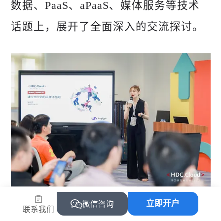
数据、PaaS、aPaaS、媒体服务等技术
话题上，展开了全面深入的交流探讨。
立即开户
微信咨询
联系我们
作为华为云重要生态伙伴，跨境电商