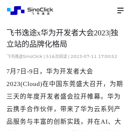
飞书逸途x华为开发者大会2023|独
立站的品牌化格局
飞书逸途SinoClick
|
516
次阅读
|
2023-07-11 17:00:52
7月7日-9日，华为开发者大会
2023(Cloud)在中国东莞盛大召开，为期
三天的年度开发者盛会拉开帷幕。华为
云携手合作伙伴，带来了华为云系列产
品服务与丰富的创新实践，并在AI、大