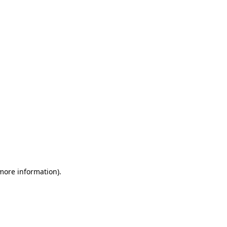
 more information)
.