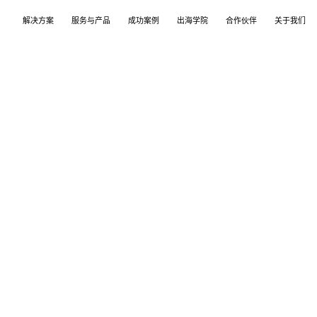
解决方案
服务与产品
成功案例
出海学院
合作伙伴
关于我们
案
产品
们
TikTok Shop
出海培训
品牌介绍
独立站
开店/建站
品牌新闻
从商店创建，到策划广告投放和达人营销利用创
TikTok Shop课程 | 独立站课程 | 亚马逊课程
飞书逸途，成长型跨境电商运营解决方案
用个性化独立站高效承接兴趣流量跑通从拉新
TikTok Shop开店 | Shopify建站 | 亚马逊开
公司及品牌最新业务发展动态
意和达人实现TikTok爆炸性增长
复购的私域增长飞轮
达人营销
行业报告
媒介采买
TikTok达人 | Instagram达人 | Youtube达人
跨境电商市场研究、平台指南与选品分析
TikTok开户充值 | Facebook开户充值 | Googl
开户充值 | Pinterest开户充值