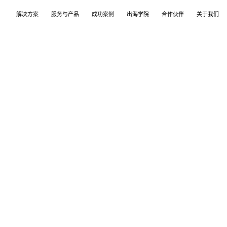
解决方案
服务与产品
成功案例
出海学院
合作伙伴
关于我们
案
产品
们
TikTok Shop
出海培训
品牌介绍
独立站
开店/建站
品牌新闻
从商店创建，到策划广告投放和达人营销利用创
TikTok Shop课程 | 独立站课程 | 亚马逊课程
飞书逸途，成长型跨境电商运营解决方案
用个性化独立站高效承接兴趣流量跑通从拉新
TikTok Shop开店 | Shopify建站 | 亚马逊开
公司及品牌最新业务发展动态
意和达人实现TikTok爆炸性增长
复购的私域增长飞轮
达人营销
行业报告
媒介采买
TikTok达人 | Instagram达人 | Youtube达人
跨境电商市场研究、平台指南与选品分析
TikTok开户充值 | Facebook开户充值 | Goog
开户充值 | Pinterest开户充值