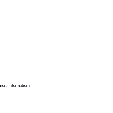
 more information)
.