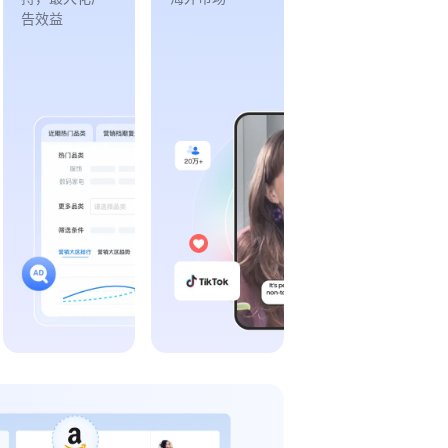
告效益
opee、Lazada等
及自助充值
7年+海外媒体投放经验团队
覆盖TikTok、Instagram等主流平台，精准匹配品
助力广告投放降本增效
全品类、全媒体服务案例
灵活合作模式（CPS/CPT/带货/测品等），满足不同
障资产安全
万级客户实时更新数据库，及时把握市场动向
20万+全球达人资源，助力内容种草与销售转化
户和投放全流程支持
海量数据沉淀，智能AI分析工具，高效助力数据监控+整合分析
专业团队全程跟进选人、脚本、发布与复盘，保障投放