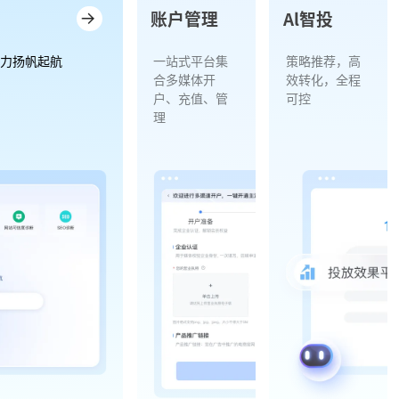
账户管理
Al智投
助力扬帆起航
一站式平台集
策略推荐，高
合多媒体开
效转化，全程
户、充值、管
可控
理
TikTok、Meta、Google等多媒体账户统一管理
智能出价与预算调控，提
多种主流支付方式，低至0手续费
精准人群推荐与素材匹
7x24小时实时换汇到账，资金安全稳定保障
实时预警机制，优化投