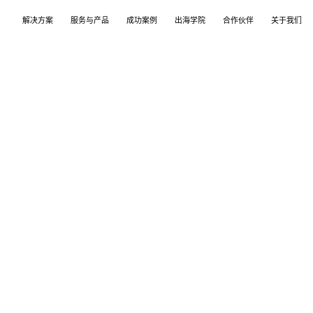
解决方案
服务与产品
成功案例
出海学院
合作伙伴
关于我们
案
产品
们
TikTok Shop
出海培训
品牌介绍
独立站
开店/建站
品牌新闻
从商店创建，到策划广告投放和达人营销利用创
TikTok Shop课程 | 独立站课程 | 亚马逊课程
飞书逸途，成长型跨境电商运营解决方案
用个性化独立站高效承接兴趣流量跑通从拉新
TikTok Shop开店 | Shopify建站 | 亚马逊开
公司及品牌最新业务发展动态
意和达人实现TikTok爆炸性增长
复购的私域增长飞轮
达人营销
行业报告
媒介采买
TikTok达人 | Instagram达人 | Youtube达人
跨境电商市场研究、平台指南与选品分析
TikTok开户充值 | Facebook开户充值 | Googl
开户充值 | Pinterest开户充值