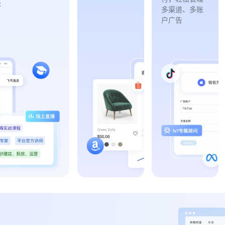
求
多渠道、多账
户广告
开店流程及货品上下架指导Tiktok Shop、Amazon、Sh
一站式多媒体广告开户
平台开店入驻
优质媒体资源及政策，
独立站建站
账号风险实时监控、保
网站诊断及优化服务
1V1专属顾问，提供账